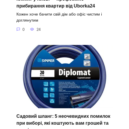
прибирання квартир від Uborka24
Кожен хоче бачити свій дім або офіс чистим і
доглянутим
0
24
Садовий шланг: 5 неочевидних помилок
при виборі, які коштують вам грошей та