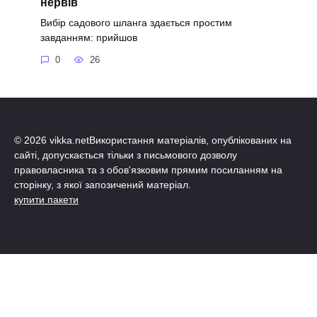
нервів
Вибір садового шланга здається простим
завданням: прийшов
0
26
© 2026 vikka.netВикористання матеріалів, опублікованих на
сайті, допускається тільки з письмового дозволу
правовласника та з обов'язковим прямим посиланням на
сторінку, з якої запозичений матеріал.
купити пакети