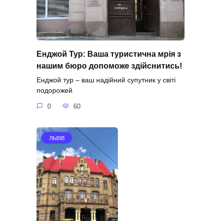
Енджой Тур: Ваша туристична мрія з
нашим бюро допоможе здійснитись!
Енджой тур – ваш надійний супутник у світі
подорожей
0
60
ЛЬВІВ