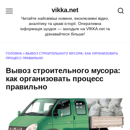
Перейти
vikka.net
до
вмісту
Читайте найсвіжіші новини, ексклюзивні відео,
аналітику та цікаві історії. Оперативна
інформація щодня — заходьте на VIKKA.net та
дізнавайтеся більше!
ГОЛОВНА
»
ВЫВОЗ СТРОИТЕЛЬНОГО МУСОРА: КАК ОРГАНИЗОВАТЬ
ПРОЦЕСС ПРАВИЛЬНО
Вывоз строительного мусора:
как организовать процесс
правильно