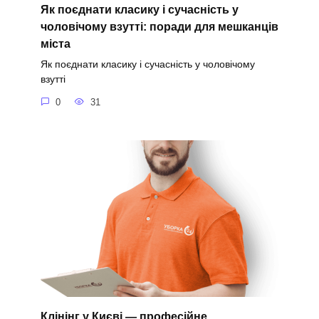
Як поєднати класику і сучасність у
чоловічому взутті: поради для мешканців
міста
Як поєднати класику і сучасність у чоловічому
взутті
0
31
Клінінг у Києві — професійне