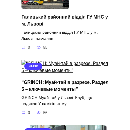
Галицький районний відділ ГУ МНС у
м. Львові
Галицький районний відділ ГУ МНС у м.
Львові: навчання
0
95
ЛЬВІВ
“GRINCH: Муай-тай в разрезе. Раздел
5 – ключевые моменты”
GRINCH Муай-тай у Львові: Клуб, що
надихає У самісінькому
0
56