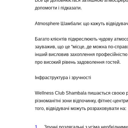
Все це доповнюється затишною атмосферою
допомогти і підказати.
Atmosphere Шамбали: що кажуть відвідувач
Багато клієнтів підкреслюють чудову атмосф
зауважив, що це “місце, де можна по-справ
інший висловив захоплення професійністю фа
про високий рівень задоволення гостей.
Інфраструктура і зручності
Wellness Club Shambala пишається своєю 
різноманітні зони відпочинку, фітнес-цент
того, відвідувачі можуть розраховувати на:
Зручні роздягальні з усіма необхідним