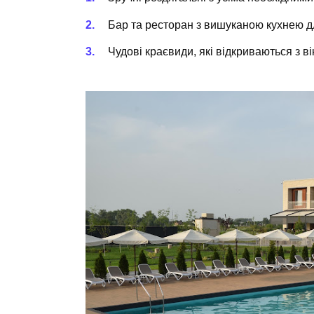
Бар та ресторан з вишуканою кухнею 
Чудові краєвиди, які відкриваються з ві