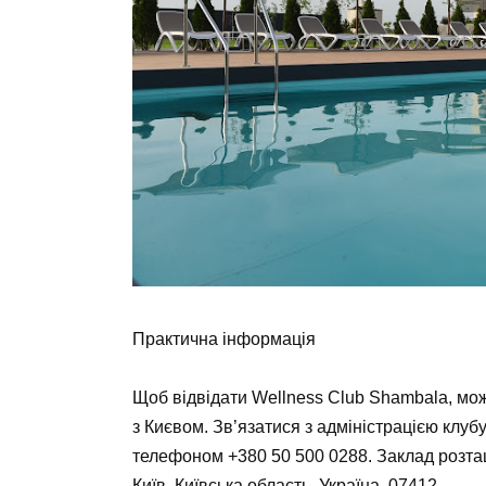
Практична інформація
Щоб відвідати
Wellness Club Shambala
, мо
з Києвом. Зв’язатися з адміністрацією клу
телефоном
+380 50 500 0288
. Заклад розт
Київ, Київська область, Україна, 07412.