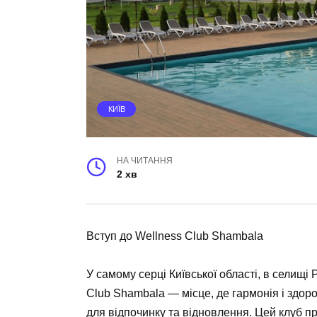
КИЇВ
НА ЧИТАННЯ
2 хв
Вступ до Wellness Club Shambala
У самому серці Київської області, в селищі
Club Shambala
— місце, де гармонія і здор
для відпочинку та відновлення. Цей клуб п