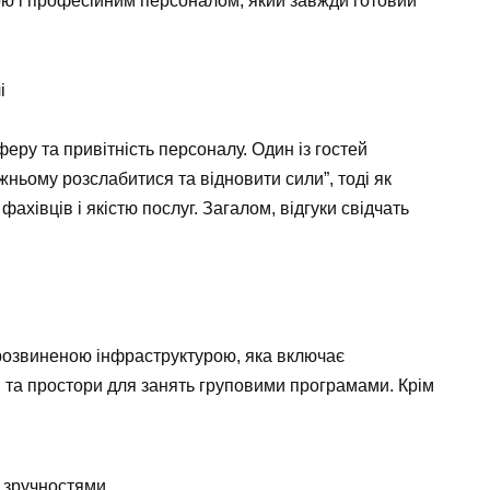
 і професійним персоналом, який завжди готовий
і
еру та привітність персоналу. Один із гостей
жньому розслабитися та відновити сили”, тоді як
хівців і якістю послуг. Загалом, відгуки свідчать
розвиненою інфраструктурою, яка включає
ри та простори для занять груповими програмами. Крім
и зручностями.