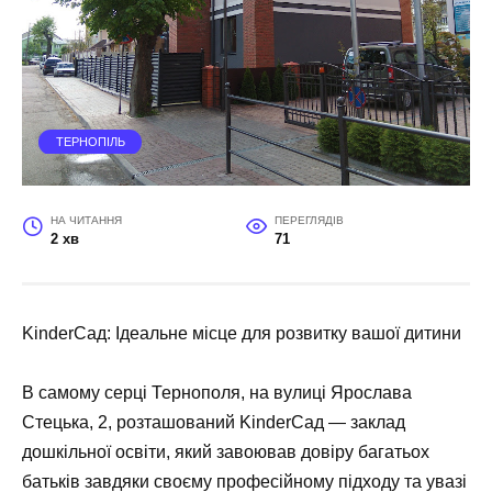
ТЕРНОПІЛЬ
НА ЧИТАННЯ
ПЕРЕГЛЯДІВ
2 хв
71
KinderСад: Ідеальне місце для розвитку вашої дитини
В самому серці Тернополя, на вулиці Ярослава
Стецька, 2, розташований KinderСад — заклад
дошкільної освіти, який завоював довіру багатьох
батьків завдяки своєму професійному підходу та увазі