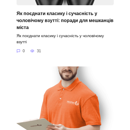
Як поєднати класику і сучасність у
чоловічому взутті: поради для мешканців
міста
Як поєднати класику і сучасність у чоловічому
взутті
0
31