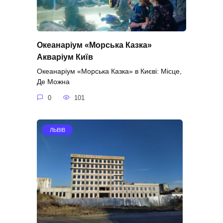
Океанаріум «Морська Казка»
Акваріум Київ
Океанаріум «Морська Казка» в Києві: Місце,
Де Можна
0
101
ЛЬВІВ