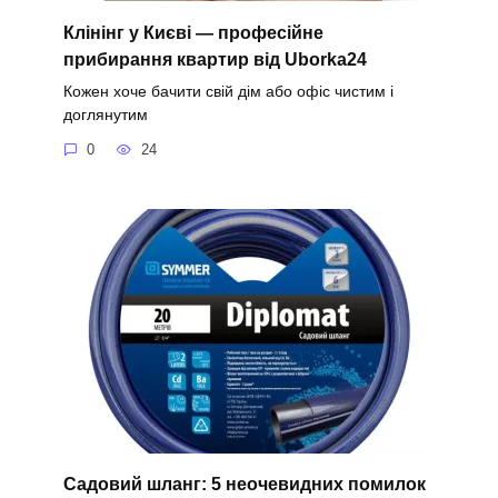
Клінінг у Києві — професійне
прибирання квартир від Uborka24
Кожен хоче бачити свій дім або офіс чистим і
доглянутим
0
24
Садовий шланг: 5 неочевидних помилок