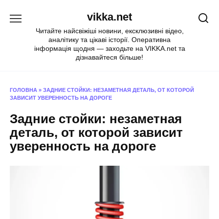
Перейти
vikka.net
до
вмісту
Читайте найсвіжіші новини, ексклюзивні відео,
аналітику та цікаві історії. Оперативна
інформація щодня — заходьте на VIKKA.net та
дізнавайтеся більше!
ГОЛОВНА
»
ЗАДНИЕ СТОЙКИ: НЕЗАМЕТНАЯ ДЕТАЛЬ, ОТ КОТОРОЙ
ЗАВИСИТ УВЕРЕННОСТЬ НА ДОРОГЕ
Задние стойки: незаметная
деталь, от которой зависит
уверенность на дороге