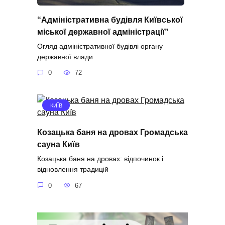
“Адміністративна будівля Київської
міської державної адміністрації”
Огляд адміністративної будівлі органу
державної влади
0
72
КИЇВ
Козацька баня на дровах Громадська
сауна Київ
Козацька баня на дровах: відпочинок і
відновлення традицій
0
67