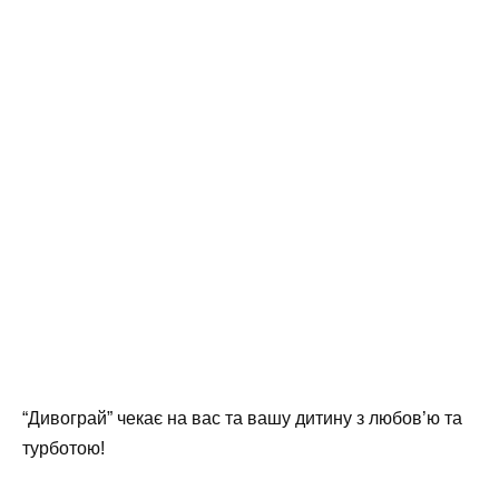
“Дивограй” чекає на вас та вашу дитину з любов’ю та
турботою!