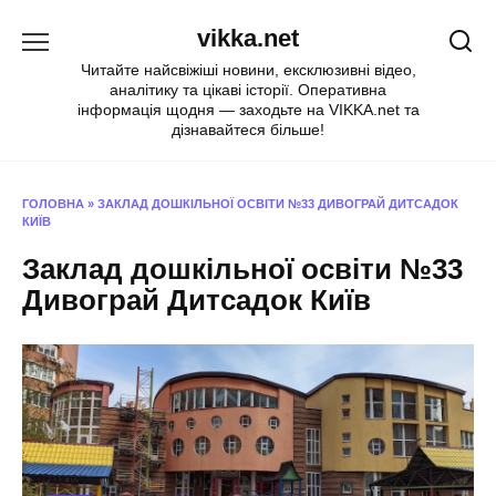
Перейти
vikka.net
до
вмісту
Читайте найсвіжіші новини, ексклюзивні відео,
аналітику та цікаві історії. Оперативна
інформація щодня — заходьте на VIKKA.net та
дізнавайтеся більше!
ГОЛОВНА
»
ЗАКЛАД ДОШКІЛЬНОЇ ОСВІТИ №33 ДИВОГРАЙ ДИТСАДОК
КИЇВ
Заклад дошкільної освіти №33
Дивограй Дитсадок Київ