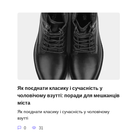
Як поєднати класику і сучасність у
чоловічому взутті: поради для мешканців
міста
Як поєднати класику і сучасність у чоловічому
взутті
0
31