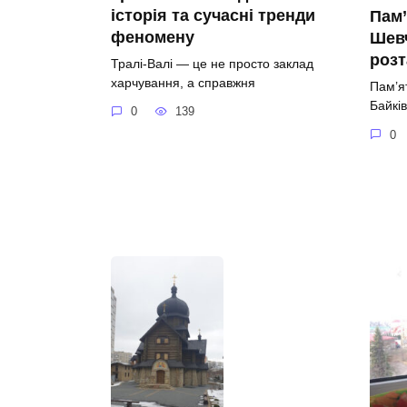
історія та сучасні тренди
Пам’
феномену
Шевч
роз
Тралі-Валі — це не просто заклад
харчування, а справжня
Пам’я
Байків
0
139
0