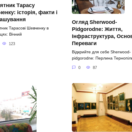
ятник Тарасу
енку: історія, факти і
ташування
Огляд Sherwood-
тник Тарасові Шевченку в
Pidgorodne: Життя,
цях: Вічний
Інфраструктура, Осно
Переваги
123
Відкрийте для себе Sherwood-
pidgorodne: Перлина Тернопі
0
87