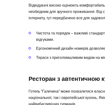
Відвідувачі високо оцінюють комфортабельн
необхідним для зручного проживання. Від 
інтернету, тут передбачено все для задовол
Чистота та порядок – важливі стандар
відгуками.
Ергономічний дизайн номерів дозволяє
Тераси з приголомшливим видом на мі
Ресторан з автентичною 
Готель “Галичина” може похвалитися власн
національної, так і європейської кухонь. Якіс
найвибагливіших гурманів.