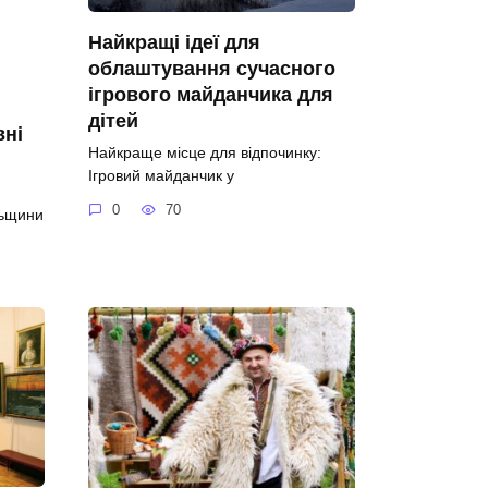
Найкращі ідеї для
облаштування сучасного
ігрового майданчика для
дітей
вні
Найкраще місце для відпочинку:
Ігровий майданчик у
0
70
льщини