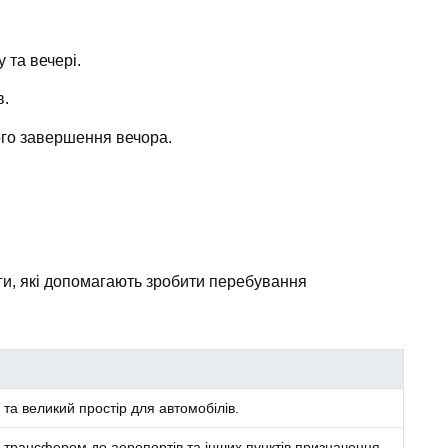
 та вечері.
в.
ого завершення вечора.
уги, які допомагають зробити перебування
та великий простір для автомобілів.
 трансфером до аеропортів та інших пунктів призначення.