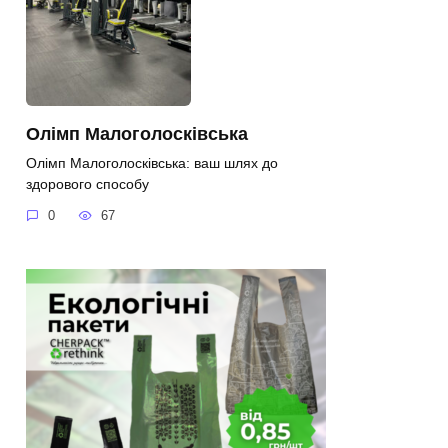
Олімп Малоголосківська
Олімп Малоголосківська: ваш шлях до
здорового способу
0
67