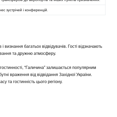
нес зустрічей і конференцій.
 і визнання багатьох відвідувачів. Гості відзначають
ування та дружню атмосферу.
 гостинності, “Галичина” залишається популярним
утні враження від відвідання Західної України.
су та гостинність цього регіону.