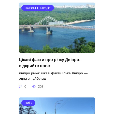
КОРИСНІ ПОРАДИ
Цікаві факти про річку Дніпро:
відкрийте нове
Дніпро річка: цікаві факти Річка Дніпро —
одна з найбільш
0
203
КИЇВ