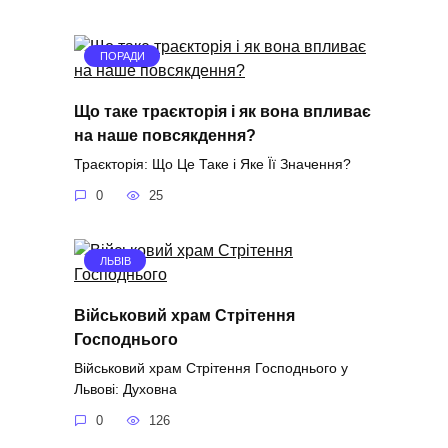
ПОРАДИ
Що таке траєкторія і як вона впливає
на наше повсякдення?
Траєкторія: Що Це Таке і Яке Її Значення?
0
25
ЛЬВІВ
Військовий храм Стрітення
Господнього
Військовий храм Стрітення Господнього у
Львові: Духовна
0
126