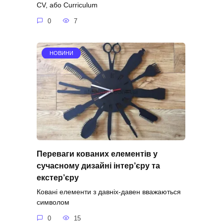
CV, або Curriculum
0
7
НОВИНИ
Переваги кованих елементів у
сучасному дизайні інтер’єру та
екстер’єру
Ковані елементи з давніх-давен вважаються
символом
0
15