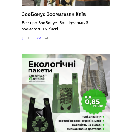
ЗооБонус Зоомагазин Київ
Все про ЗооБонус: Ваш ідеальний
зоомагазин у Києві
0
54