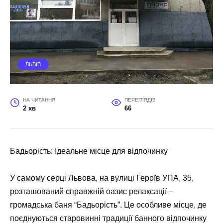
ЛЬВІВ
НА ЧИТАННЯ
ПЕРЕГЛЯДІВ
2 хв
66
Бадьорість: Ідеальне місце для відпочинку
У самому серці Львова, на вулиці Героїв УПА, 35,
розташований справжній оазис релаксації –
громадська баня “Бадьорість”. Це особливе місце, де
поєднуються старовинні традиції банного відпочинку