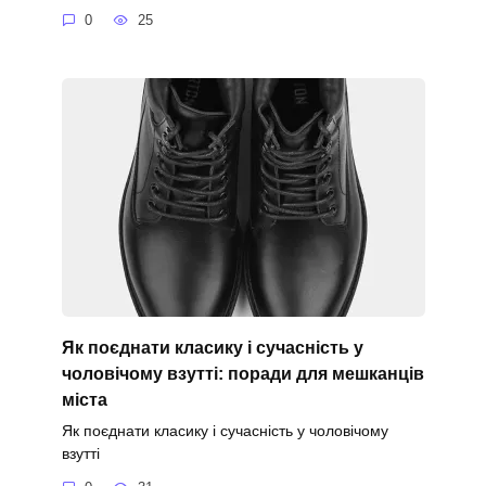
0
25
Як поєднати класику і сучасність у
чоловічому взутті: поради для мешканців
міста
Як поєднати класику і сучасність у чоловічому
взутті