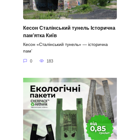
Кесон Сталінський тунель Історична
пам’ятка Київ
Кесон «Сталінський тунель» — історична
пам’
0
183