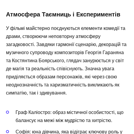
Атмосфера Таємниць і Експериментів
У фільмі майстерно поєднуються елементи комедії та
драми, створюючи неповторну атмосферу
загадковості. Завдяки гармонії сценарію, декорацій та
музичного супроводу композиторів Георгія Гараняна
та Костянтина Боярського, глядач занурюється у світ
де магія та реальність співіснують. Значна увага
приділяється образам персонажів, які через свою
неоднозначність та харизматичність викликають як
симпатію, так і здивування.
Граф Каліостро: образ містичної особистості, що
балансує на межі між мудрістю та хитрістю.
Софія: юна дівчина, яка відіграє ключову роль у