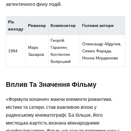
автентичного фону подій.
Рік
Режисер
Композитор
Головні актори
виходу
Георгій
Олександр Абдулов,
Марк
Гаранян,
1984
Семен Фарада,
Захаров
Костянтин
Нонна Мордюкова
Боярський
Вплив Та Значення Фільму
«Формула кохання» маючи елементи романтики,
містики та сатири, став важливою віхою у
радянському кінематографі. Ба більше, його
мистецька вартість визнана міжнародними
кінофестивалями. Фільм, що зазнав витримки часу, і