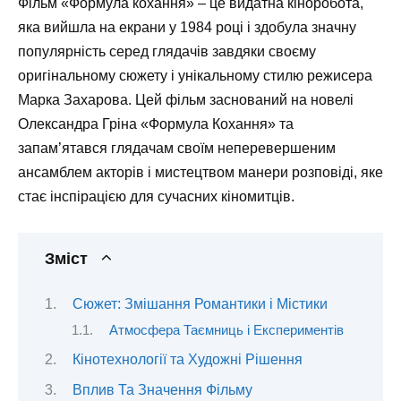
Фільм «Формула кохання» – це видатна кіноробота,
яка вийшла на екрани у 1984 році і здобула значну
популярність серед глядачів завдяки своєму
оригінальному сюжету і унікальному стилю режисера
Марка Захарова. Цей фільм заснований на новелі
Олександра Гріна «Формула Кохання» та
запам’ятався глядачам своїм неперевершеним
ансамблем акторів і мистецтвом манери розповіді, яке
стає інспірацією для сучасних кіномитців.
Зміст
Сюжет: Змішання Романтики і Містики
Атмосфера Таємниць і Експериментів
Кінотехнології та Художні Рішення
Вплив Та Значення Фільму