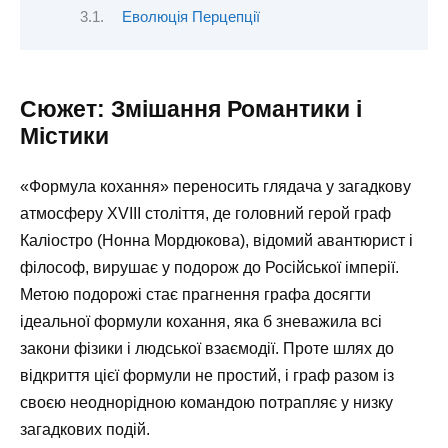
Еволюція Перцепції
Сюжет: Змішання Романтики і
Містики
«Формула кохання» переносить глядача у загадкову
атмосферу XVIII століття, де головний герой граф
Каліостро (Нонна Мордюкова), відомий авантюрист і
філософ, вирушає у подорож до Російської імперії.
Метою подорожі стає прагнення графа досягти
ідеальної формули кохання, яка б зневажила всі
закони фізики і людської взаємодії. Проте шлях до
відкриття цієї формули не простий, і граф разом із
своєю неоднорідною командою потрапляє у низку
загадкових подій.