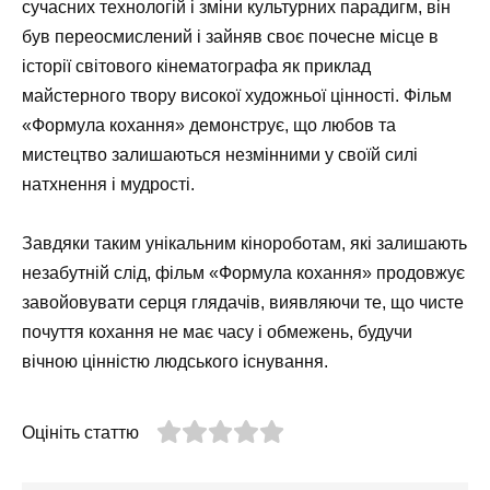
сучасних технологій і зміни культурних парадигм, він
був переосмислений і зайняв своє почесне місце в
історії світового кінематографа як приклад
майстерного твору високої художньої цінності. Фільм
«Формула кохання» демонструє, що любов та
мистецтво залишаються незмінними у своїй силі
натхнення і мудрості.
Завдяки таким унікальним кінороботам, які залишають
незабутній слід, фільм «Формула кохання» продовжує
завойовувати серця глядачів, виявляючи те, що чисте
почуття кохання не має часу і обмежень, будучи
вічною цінністю людського існування.
Оцініть статтю