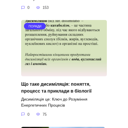
0
153
ПОРАДИ
Що таке дисиміляція: поняття,
процесс та приклади в біології
Дисиміляція це: Ключ до Розуміння
Енергетичних Процесів
0
75