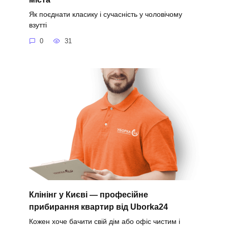
Як поєднати класику і сучасність у чоловічому
взутті
0
31
Клінінг у Києві — професійне
прибирання квартир від Uborka24
Кожен хоче бачити свій дім або офіс чистим і