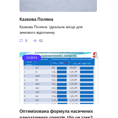
Казкова Поляна
Казкова Поляна: Ідеальне місце для
зимового відпочинку
0
61
ОСВІТА
Оптимізована формула насичених
одноатомних спиртів. Що це таке?