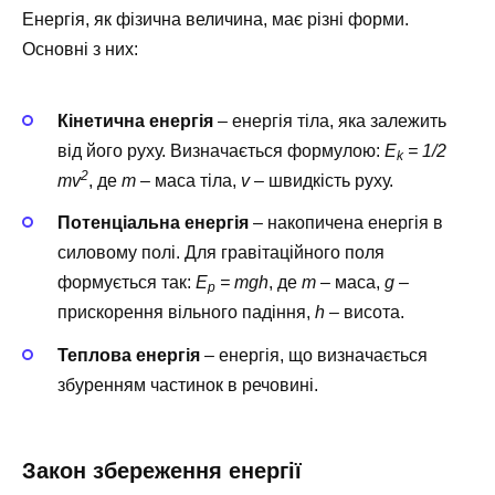
Енергія, як фізична величина, має різні форми.
Основні з них:
Кінетична енергія
– енергія тіла, яка залежить
від його руху. Визначається формулою:
E
= 1/2
k
2
mv
, де
m
– маса тіла,
v
– швидкість руху.
Потенціальна енергія
– накопичена енергія в
силовому полі. Для гравітаційного поля
формується так:
E
= mgh
, де
m
– маса,
g
–
p
прискорення вільного падіння,
h
– висота.
Теплова енергія
– енергія, що визначається
збуренням частинок в речовині.
Закон збереження енергії