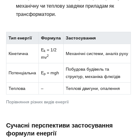
механічну чи теплову завдяки приладам як
трансформатори.
Тип енергії
Формула
Застосування
E
= 1/2
k
Кінетична
Механічні системи, аналіз руху
2
mv
Побудова будівель та
Потенціальна
E
= mgh
p
структур, механіка флюїдів
Теплова
–
Теплові двигуни, опалення
Порівняння різних видів енергії
Сучасні перспективи застосування
формули енергії