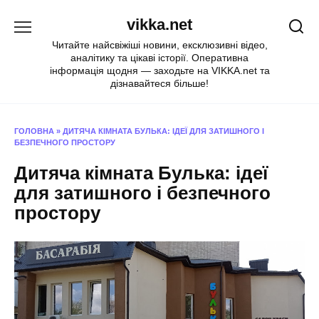
Перейти
vikka.net
до
вмісту
Читайте найсвіжіші новини, ексклюзивні відео,
аналітику та цікаві історії. Оперативна
інформація щодня — заходьте на VIKKA.net та
дізнавайтеся більше!
ГОЛОВНА
»
ДИТЯЧА КІМНАТА БУЛЬКА: ІДЕЇ ДЛЯ ЗАТИШНОГО І
БЕЗПЕЧНОГО ПРОСТОРУ
Дитяча кімната Булька: ідеї
для затишного і безпечного
простору