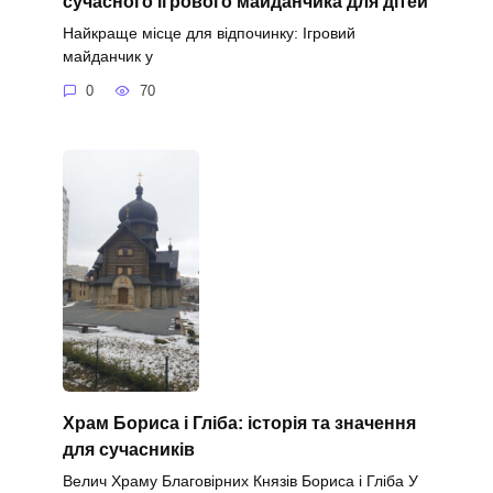
сучасного ігрового майданчика для дітей
Найкраще місце для відпочинку: Ігровий
майданчик у
0
70
Храм Бориса і Гліба: історія та значення
для сучасників
Велич Храму Благовірних Князів Бориса і Гліба У