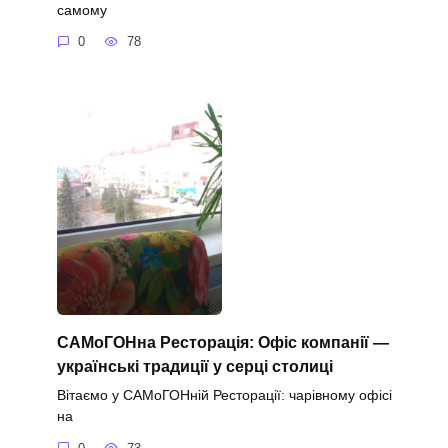
самому
0
78
САМоГОНна Ресторація: Офіс компанії —
українські традиції у серці столиці
Вітаємо у САМоГОНній Ресторації: чарівному офісі
на