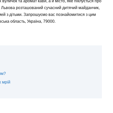
уличок та аромат кави, а й місто, яке піклується про
і Львова розташований сучасний дитячий майданчик,
мей з дітьми. Запрошуємо вас познайомитися з цим
ська область, Україна, 79000.
им?
х мрій