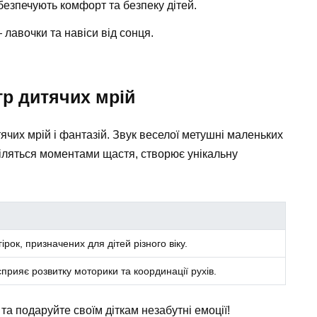
абезпечують комфорт та безпеку дітей.
 лавочки та навіси від сонця.
тр дитячих мрій
чих мрій і фантазій. Звук веселої метушні маленьких
 діляться моментами щастя, створює унікальну
гірок, призначених для дітей різного віку.
прияє розвитку моторики та координації рухів.
та подаруйте своїм діткам незабутні емоції!