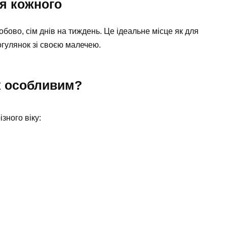
я кожного
бово, сім днів на тиждень. Це ідеальне місце як для
рогулянок зі своєю малечею.
к особливим?
зного віку: