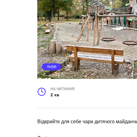
ЛЬВІВ
НА ЧИТАННЯ
2 хв
Відкрийте для себе чари дитячого майданчи