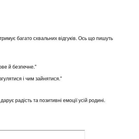
римує багато схвальних відгуків. Ось що пишуть
ове й безпечне.”
гулятися і чим зайнятися.”
 дарує радість та позитивні емоції усій родині.