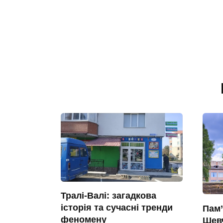
Тралі-Валі: загадкова
історія та сучасні тренди
Пам’
феномену
Шевч