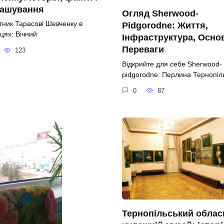
ташування
Огляд Sherwood-
тник Тарасові Шевченку в
Pidgorodne: Життя,
цях: Вічний
Інфраструктура, Осно
Переваги
123
Відкрийте для себе Sherwood-
pidgorodne: Перлина Тернопі
0
87
Тернопільський облас