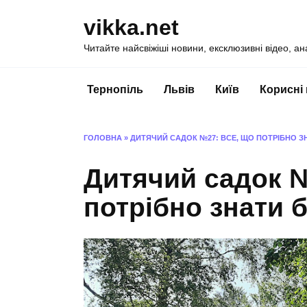
Перейти
vikka.net
до
вмісту
Читайте найсвіжіші новини, ексклюзивні відео, ан
Тернопіль
Львів
Київ
Корисні
ГОЛОВНА
»
ДИТЯЧИЙ САДОК №27: ВСЕ, ЩО ПОТРІБНО З
Дитячий садок №
потрібно знати 