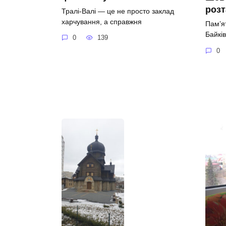
роз
Тралі-Валі — це не просто заклад
харчування, а справжня
Пам’я
Байків
0
139
0