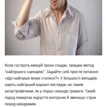
Коли гострота емоцій трохи спадає, працює метод
“найгіршого сценарію”. Задайте собі просте питання:
«Що найгірше може статися?» У більшості випадків
навіть найгірший варіант виглядає не таким
катастрофічним, як у перші секунди тривоги. Такий
підхід повертає відчуття контролю й зменшує страх
перед невідомим.