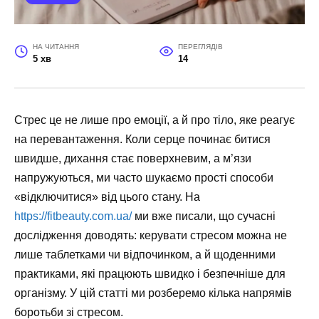
НА ЧИТАННЯ
ПЕРЕГЛЯДІВ
5 хв
14
Стрес це не лише про емоції, а й про тіло, яке реагує
на перевантаження. Коли серце починає битися
швидше, дихання стає поверхневим, а м’язи
напружуються, ми часто шукаємо прості способи
«відключитися» від цього стану. На
https://fitbeauty.com.ua/
ми вже писали, що сучасні
дослідження доводять: керувати стресом можна не
лише таблетками чи відпочинком, а й щоденними
практиками, які працюють швидко і безпечніше для
організму. У цій статті ми розберемо кілька напрямів
боротьби зі стресом.