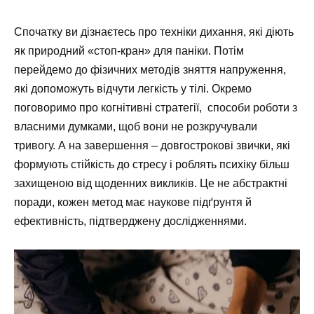
Спочатку ви дізнаєтесь про техніки дихання, які діють
як природний «стоп-кран» для паніки. Потім
перейдемо до фізичних методів зняття напруження,
які допоможуть відчути легкість у тілі. Окремо
поговоримо про когнітивні стратегії, способи роботи з
власними думками, щоб вони не розкручували
тривогу. А на завершення – довгострокові звички, які
формують стійкість до стресу і роблять психіку більш
захищеною від щоденних викликів. Це не абстрактні
поради, кожен метод має наукове підґрунтя й
ефективність, підтверджену дослідженнями.