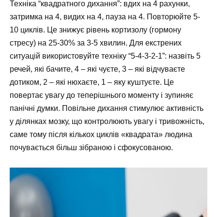
Техніка “квадратного дихання”: вдих на 4 рахунки,
затримка на 4, видих на 4, пауза на 4. Повторюйте 5-
10 циклів. Це знижує рівень кортизолу (гормону
стресу) на 25-30% за 3-5 хвилин. Для екстрених
ситуацій використовуйте техніку “5-4-3-2-1”: назвіть 5
речей, які бачите, 4 – які чуєте, 3 – які відчуваєте
дотиком, 2 – які нюхаєте, 1 – яку куштуєте. Це
повертає увагу до теперішнього моменту і зупиняє
панічні думки. Повільне дихання стимулює активність
у ділянках мозку, що контролюють увагу і тривожність,
саме тому після кількох циклів «квадрата» людина
почувається більш зібраною і сфокусованою.