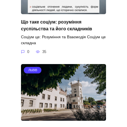
Що таке соціум: розуміння
суспільства та його складників
Соціум це: Розуміння та Взаємодія Соціум це
складна
0
35
ЛЬВІВ