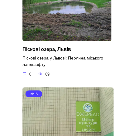
Піскові озера, Львів
Піскові озера у Львові: Перлина міського
ландшафту
0
69
КИЇВ