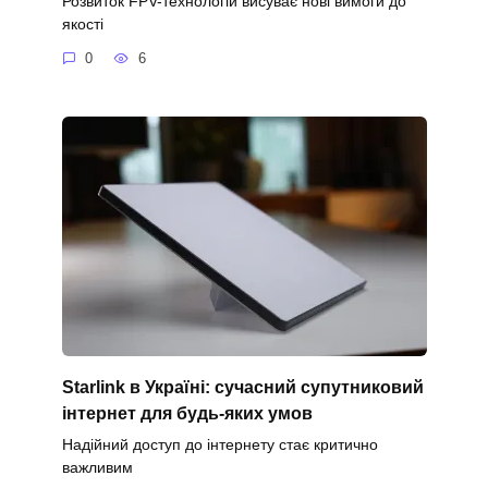
Розвиток FPV-технологій висуває нові вимоги до
якості
0
6
Starlink в Україні: сучасний супутниковий
інтернет для будь-яких умов
Надійний доступ до інтернету стає критично
важливим