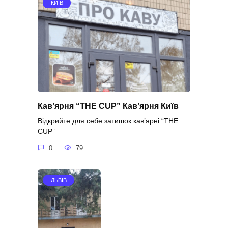
КИЇВ
Кав’ярня “THE CUP” Кав’ярня Київ
Відкрийте для себе затишок кав’ярні “THE
CUP”
0
79
ЛЬВІВ