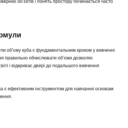
имірних об’єктів і понять простору починається часто
ормули
ли об’єму куба є фундаментальним кроком у вивченні
ння правильно обчислювати об’єми дозволяє
віті і відкриває двері до подальшого вивчення
уба є ефективним інструментом для навчання основам
лення.