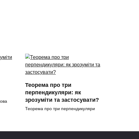
Теорема про три
перпендикуляри: як
зрозуміти та застосувати?
нова
Теорема про три перпендикуляри
Однією з основних теорем
0
68