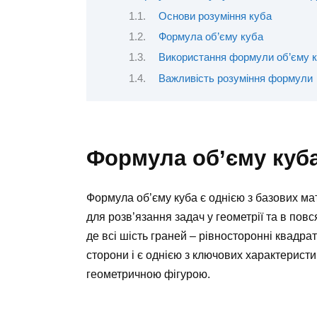
Основи розуміння куба
Формула об’єму куба
Використання формули об’єму к
Важливість розуміння формули
Формула об’єму куба
Формула об’єму куба є однією з базових м
для розв’язання задач у геометрії та в пов
де всі шість граней – рівносторонні квадра
сторони і є однією з ключових характеристик
геометричною фігурою.