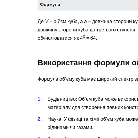
Формула
Де
V
– об’єм куба, а
a
– довжина сторони ку
довжину сторони куба до третього ступеня.
3
обчислюватися як 4
= 64.
Використання формули об
Формула об’єму куба має широкий спектр з
Будівництво: Об’єм куба може використ
матеріалу для створення певних констр
Наука: У фізиці та хімії об’єм куба м
рідинами чи газами.