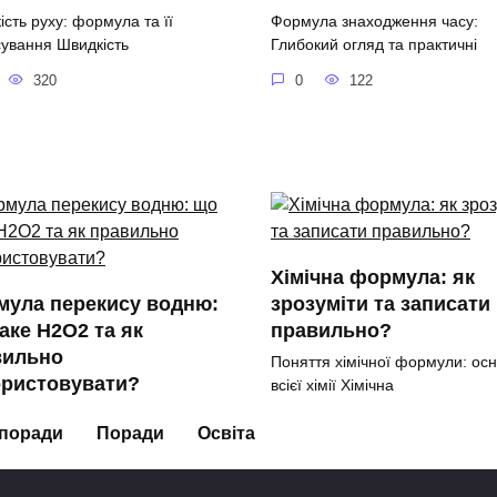
сть руху: формула та її
Формула знаходження часу:
сування Швидкість
Глибокий огляд та практичні
320
0
122
Хімічна формула: як
мула перекису водню:
зрозуміти та записати
аке H2O2 та як
правильно?
вильно
Поняття хімічної формули: ос
ористовувати?
всієї хімії Хімічна
ла перекису водню: Основи,
0
155
 поради
Поради
Освіта
ивості та застосування
118