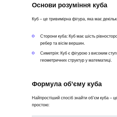
Основи розуміння куба
Куб – це тривимірна фігура, яка має декіль
Сторони куба: Куб має шість рівностор
ребер та вісім вершин.
Симетрія: Куб є фігурою з високим ступ
геометричних структур у математиці.
Формула об’єму куба
Найпростіший спосіб знайти об’єм куба – ц
простою: