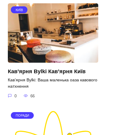
КИЇВ
Кав’ярня Bylki Кав’ярня Київ
Кав’ярня Bylki: Ваша маленька оаза кавового
натхнення
0
66
ПОРАДИ