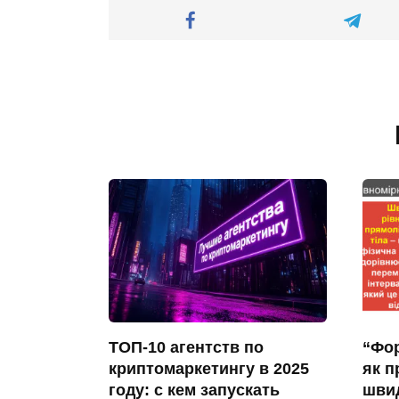
ТОП-10 агентств по
“Фор
криптомаркетингу в 2025
як п
году: с кем запускать
швид