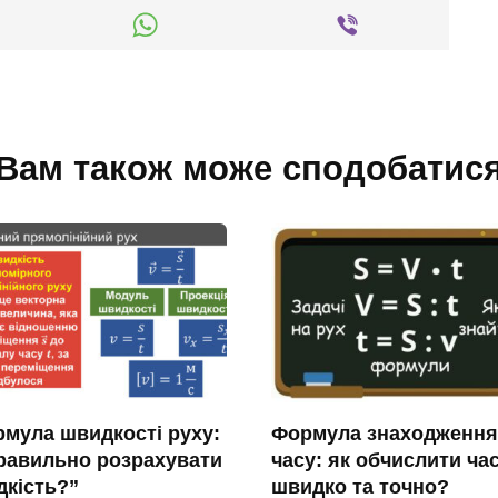
Вам також може сподобатис
мула швидкості руху:
Формула знаходження
равильно розрахувати
часу: як обчислити ча
кість?”
швидко та точно?