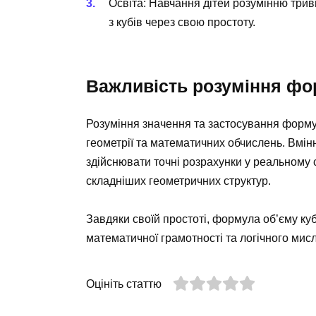
Освіта: Навчання дітей розумінню трив
з кубів через свою простоту.
Важливість розуміння ф
Розуміння значення та застосування форму
геометрії та математичних обчислень. Вмі
здійснювати точні розрахунки у реальному с
складніших геометричних структур.
Завдяки своїй простоті, формула об’єму к
математичної грамотності та логічного мис
Оцініть статтю