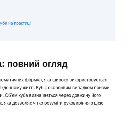
уба на практиці
: повний огляд
атематичних формул, яка широко використовується
сякденному житті. Куб є особливим випадком призми,
ти. Об’єм куба визначається через довжину його
, яка дозволяє чітко розуміти руковиріння з цією