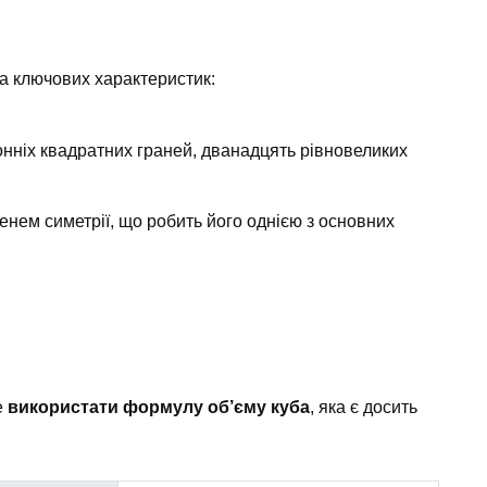
ка ключових характеристик:
онніх квадратних граней, дванадцять рівновеликих
енем симетрії, що робить його однією з основних
е
використати формулу об’єму куба
, яка є досить