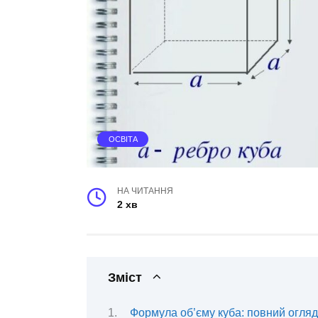
ОСВІТА
НА ЧИТАННЯ
2 хв
Зміст
Формула об’єму куба: повний огляд