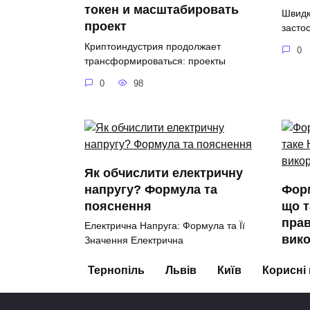
токен и масштабировать
Швидкі
проект
засто
Криптоиндустрия продолжает
0
трансформироваться: проекты
0
98
Як обчислити електричну
напругу? Формула та
Фор
пояснення
що т
пра
Електрична Напруга: Формула та Її
вик
Значення Електрична
Форму
0
132
Тернопіль
Львів
Київ
Корисні
власт
0