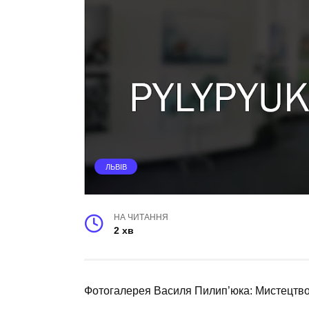
ЛЬВІВ
НА ЧИТАННЯ
2 хв
Фотогалерея Василя Пилип’юка: Мистецтво