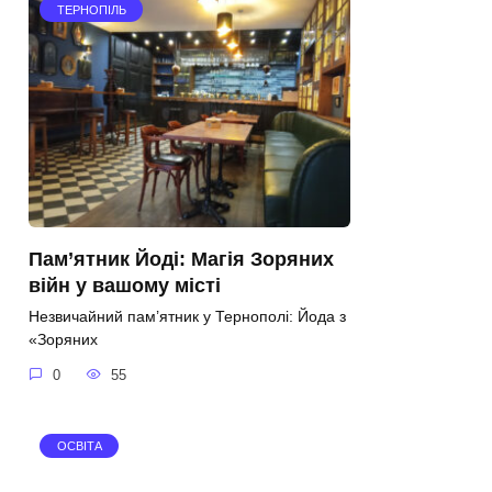
ТЕРНОПІЛЬ
Пам’ятник Йоді: Магія Зоряних
війн у вашому місті
Незвичайний пам’ятник у Тернополі: Йода з
«Зоряних
0
55
ОСВІТА