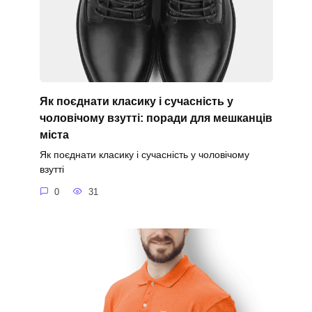
Як поєднати класику і сучасність у
чоловічому взутті: поради для мешканців
міста
Як поєднати класику і сучасність у чоловічому
взутті
0
31