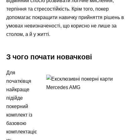
відмінний спосіб розвивати логічне мислення,
терпіння та стресостійкість. Крім того, покер
допомагає покращити навичку прийняття рішень в
умовах невизначеності, що корисно не лише за
столом, а й у житті.
З чого почати новачкові
Для
початківця
найкраще
підійде
покерний
комплект із
базовою
комплектаціє