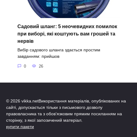
Садовий шланг: 5 неочевидних помилок
при виборі, які коштують вам грошей та
нервів
Вибір садового шланга здається простим
завданням: прийшов
0
26
© 2026 vikka.netВикористання матеріалів, опублікованих на
сайті, допускається тільки з письмового дозволу
правовласника та з обов'язковим прямим посиланням на
сторінку, з якої запозичений матеріал.
купити пакети