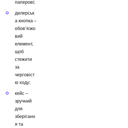
паперові;
дилерськ
а кнопка –
обов’язко
вий
елемент,
щоб
стежити
за
черговіст
ю ходу;
кейс –
зручний
для
зберіганн
я та