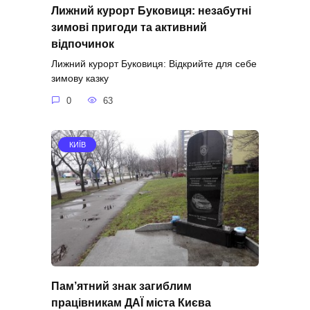
Лижний курорт Буковиця: незабутні
зимові пригоди та активний
відпочинок
Лижний курорт Буковиця: Відкрийте для себе
зимову казку
0
63
КИЇВ
Пам’ятний знак загиблим
працівникам ДАЇ міста Києва