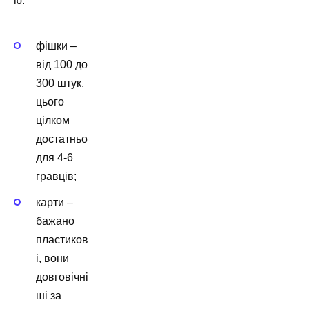
ю:
фішки –
від 100 до
300 штук,
цього
цілком
достатньо
для 4-6
гравців;
карти –
бажано
пластиков
і, вони
довговічні
ші за