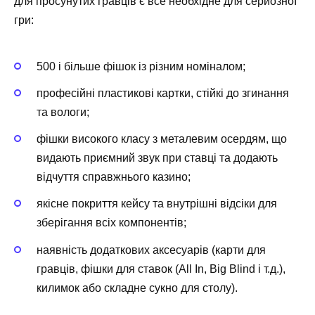
для просунутих гравців є все необхідне для серйозної
гри:
500 і більше фішок із різним номіналом;
професійні пластикові картки, стійкі до згинання
та вологи;
фішки високого класу з металевим осердям, що
видають приємний звук при ставці та додають
відчуття справжнього казино;
якісне покриття кейсу та внутрішні відсіки для
зберігання всіх компонентів;
наявність додаткових аксесуарів (карти для
гравців, фішки для ставок (All In, Big Blind і т.д.),
килимок або складне сукно для столу).