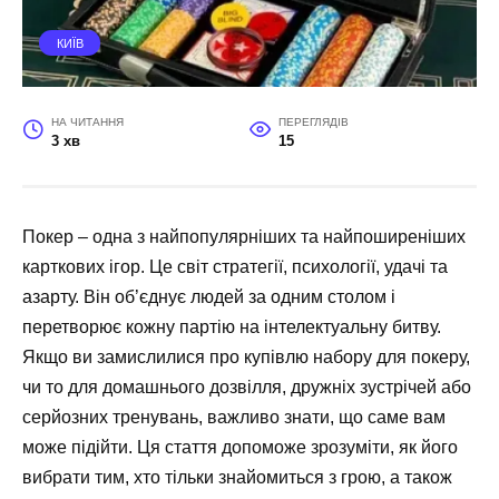
КИЇВ
НА ЧИТАННЯ
ПЕРЕГЛЯДІВ
3 хв
15
Покер – одна з найпопулярніших та найпоширеніших
карткових ігор. Це світ стратегії, психології, удачі та
азарту. Він об’єднує людей за одним столом і
перетворює кожну партію на інтелектуальну битву.
Якщо ви замислилися про купівлю набору для покеру,
чи то для домашнього дозвілля, дружніх зустрічей або
серйозних тренувань, важливо знати, що саме вам
може підійти. Ця стаття допоможе зрозуміти, як його
вибрати тим, хто тільки знайомиться з грою, а також