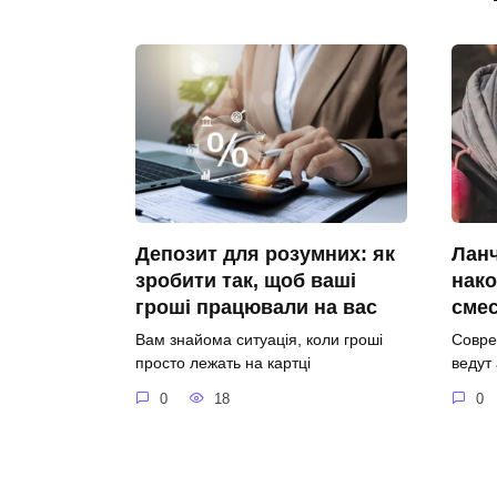
Депозит для розумних: як
Ланч
зробити так, щоб ваші
нако
гроші працювали на вас
сме
Вам знайома ситуація, коли гроші
Совре
просто лежать на картці
ведут
0
18
0