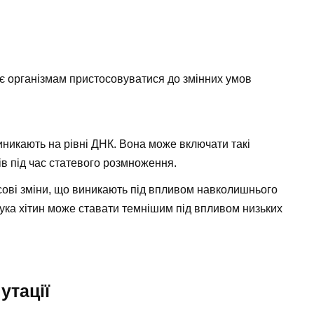
ляє організмам пристосовуватися до змінних умов
виникають на рівні ДНК. Вона може включати такі
нів під час статевого розмноження.
сові зміни, що виникають під впливом навколишнього
ука хітин може ставати темнішим під впливом низьких
утації