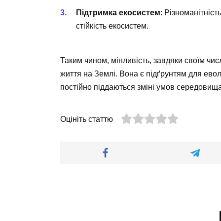
Підтримка екосистем
: Різноманітніст
стійкість екосистем.
Таким чином, мінливість, завдяки своїм чи
життя на Землі. Вона є підґрунтям для евол
постійно піддаються зміні умов середовища
Оцініть статтю