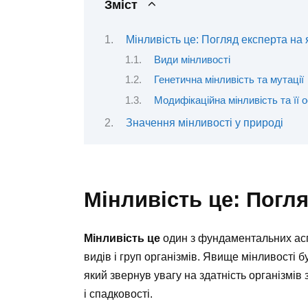
Зміст
Мінливість це: Погляд експерта на
Види мінливості
Генетична мінливість та мутації
Модифікаційна мінливість та її 
Значення мінливості у природі
Мінливість це: Погл
Мінливість це
один з фундаментальних аспе
видів і груп організмів. Явище мінливості
який звернув увагу на здатність організм
і спадковості.