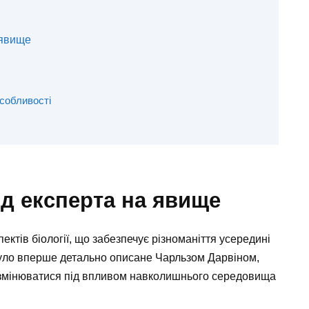
 явище
особливості
яд експерта на явище
ктів біології, що забезпечує різноманіття усередині
 було вперше детально описане Чарльзом Дарвіном,
ів змінюватися під впливом навколишнього середовища