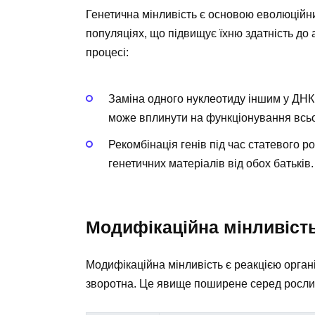
Генетична мінливість є основою еволюційни
популяціях, що підвищує їхню здатність до 
процесі:
Заміна одного нуклеотиду іншим у ДНК 
може вплинути на функціонування всьо
Рекомбінація генів під час статевого 
генетичних матеріалів від обох батьків.
Модифікаційна мінливість 
Модифікаційна мінливість є реакцією орган
зворотна. Це явище поширене серед рослин