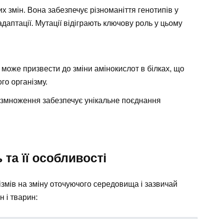
х змін. Вона забезпечує різноманіття генотипів у
адаптації. Мутації відіграють ключову роль у цьому
може призвести до зміни амінокислот в білках, що
го організму.
розмноження забезпечує унікальне поєднання
та її особливості
ізмів на зміну оточуючого середовища і зазвичай
 і тварин: