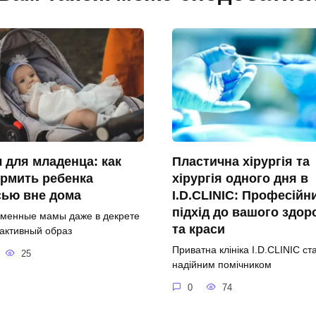
 для младенца: как
Пластична хірургія та
рмить ребенка
хірургія одного дня в
сью вне дома
I.D.CLINIC: Професійн
підхід до вашого здор
менные мамы даже в декрете
та краси
 активный образ
Приватна клініка I.D.CLINIC ст
25
надійним помічником
0
74