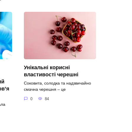
Унікальні корисні
властивості черешні
ий
Соковита, солодка та надзвичайно
ов’я
смачна черешня – це
0
84
ала