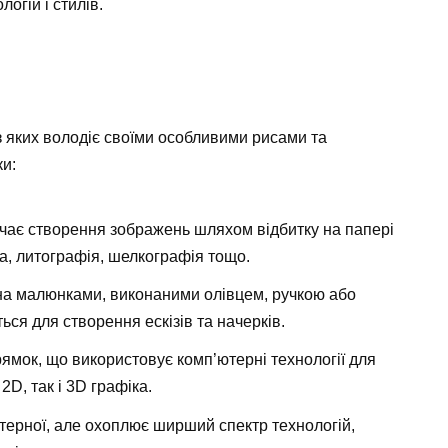
огій і стилів.
 з яких володіє своїми особливими рисами та
ки:
чає створення зображень шляхом відбитку на папері
а, литографія, шелкографія тощо.
на малюнками, виконаними олівцем, ручкою або
ся для створення ескізів та начерків.
ямок, що використовує комп’ютерні технології для
D, так і 3D графіка.
терної, але охоплює ширший спектр технологій,