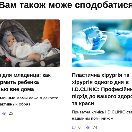
Вам також може сподобатис
 для младенца: как
Пластична хірургія та
рмить ребенка
хірургія одного дня в
сью вне дома
I.D.CLINIC: Професійн
підхід до вашого здор
менные мамы даже в декрете
та краси
 активный образ
Приватна клініка I.D.CLINIC ст
25
надійним помічником
0
74