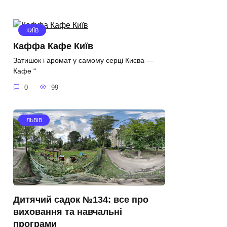
КИЇВ
Каффа Кафе Київ
Затишок і аромат у самому серці Києва —
Кафе “
0
99
ЛЬВІВ
Дитячий садок №134: все про
виховання та навчальні
програми