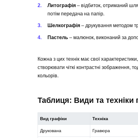
Литографія
– відбиток, отриманий шля
потім передача на папір.
Шелкографія
– друкування методом т
Пастель
– малюнок, виконаний за допо
Кожна з цих технік має свої характеристики
створювати чіткі контрастні зображення, тод
кольорів.
Таблиця: Види та техніки 
Вид графіки
Техніка
Друкована
Гравюра