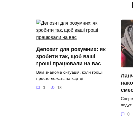
Депозит для розумних: як
зробити так, щоб ваші
гроші працювали на вас
Вам знайома ситуація, коли гроші
Ланч
просто лежать на картці
нако
0
18
сме
Совре
ведут
0