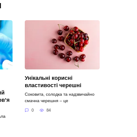
я
Унікальні корисні
властивості черешні
ий
Соковита, солодка та надзвичайно
ов’я
смачна черешня – це
0
84
ала