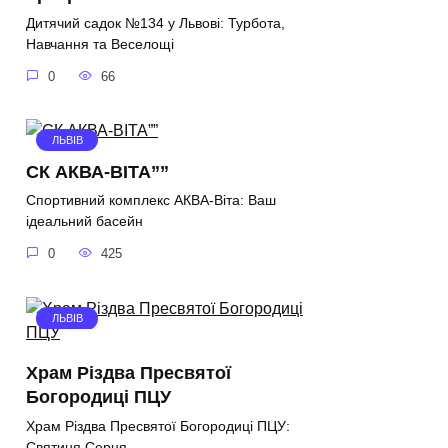
Дитячий садок №134 у Львові: Турбота,
Навчання та Веселощі
0
66
ЛЬВІВ
СК АКВА-ВІТА””
Спортивний комплекс АКВА-Віта: Ваш
ідеальний басейн
0
425
ЛЬВІВ
Храм Різдва Пресвятої
Богородиці ПЦУ
Храм Різдва Пресвятої Богородиці ПЦУ:
Святиня Серця