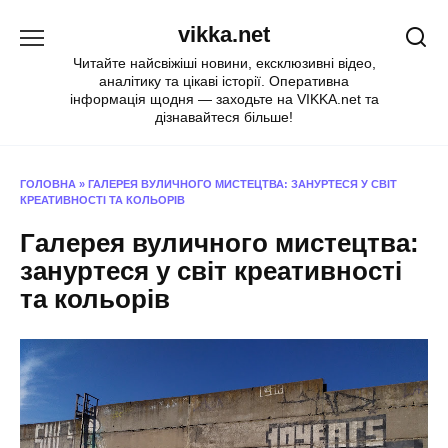
Перейти
vikka.net
до
вмісту
Читайте найсвіжіші новини, ексклюзивні відео,
аналітику та цікаві історії. Оперативна
інформація щодня — заходьте на VIKKA.net та
дізнавайтеся більше!
ГОЛОВНА
»
ГАЛЕРЕЯ ВУЛИЧНОГО МИСТЕЦТВА: ЗАНУРТЕСЯ У СВІТ
КРЕАТИВНОСТІ ТА КОЛЬОРІВ
Галерея вуличного мистецтва:
зануртеся у світ креативності
та кольорів