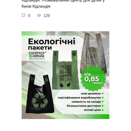
Кідландія: Розважальний Центр для Дітей у
Києві Кідландія
0
129