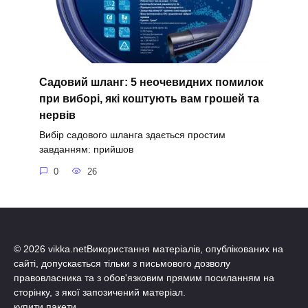
Садовий шланг: 5 неочевидних помилок
при виборі, які коштують вам грошей та
нервів
Вибір садового шланга здається простим
завданням: прийшов
0
26
© 2026 vikka.netВикористання матеріалів, опублікованих на
сайті, допускається тільки з письмового дозволу
правовласника та з обов'язковим прямим посиланням на
сторінку, з якої запозичений матеріал.
купити пакети