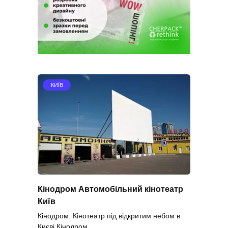
КИЇВ
Кінодром Автомобільний кінотеатр
Київ
Кінодром: Кінотеатр під відкритим небом в
Києві Кінодром