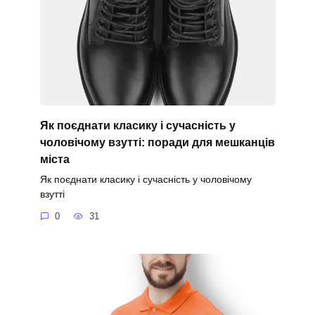
Як поєднати класику і сучасність у
чоловічому взутті: поради для мешканців
міста
Як поєднати класику і сучасність у чоловічому
взутті
0
31