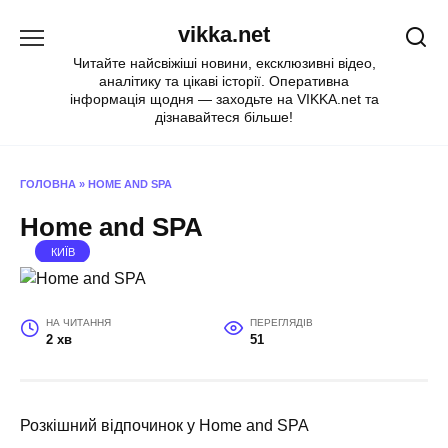
Перейти
vikka.net
до
вмісту
Читайте найсвіжіші новини, ексклюзивні відео,
аналітику та цікаві історії. Оперативна
інформація щодня — заходьте на VIKKA.net та
дізнавайтеся більше!
ГОЛОВНА
»
HOME AND SPA
Home and SPA
КИЇВ
НА ЧИТАННЯ
ПЕРЕГЛЯДІВ
2 хв
51
Розкішний відпочинок у Home and SPA