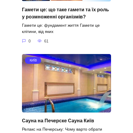
Гамети це: що таке гамети та їх роль
у розмноженні організмів?
Гамети це: фундамент життя Гамети це
клітини, від яких
0
61
КИЇВ
Сауна на Печерске Сауна Київ
Релакс на Печерську: Чому варто обрати