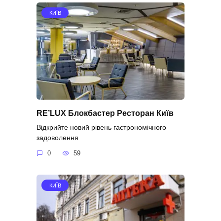
КИЇВ
RE’LUX Блокбастер Ресторан Київ
Відкрийте новий рівень гастрономічного
задоволення
0
59
КИЇВ