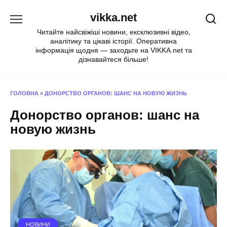
Перейти
vikka.net
до
вмісту
Читайте найсвіжіші новини, ексклюзивні відео,
аналітику та цікаві історії. Оперативна
інформація щодня — заходьте на VIKKA.net та
дізнавайтеся більше!
ГОЛОВНА
»
ДОНОРСТВО ОРГАНОВ: ШАНС НА НОВУЮ ЖИЗНЬ
Донорство органов: шанс на
новую жизнь
НОВИНИ