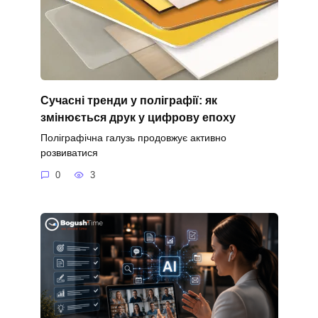
Сучасні тренди у поліграфії: як
змінюється друк у цифрову епоху
Поліграфічна галузь продовжує активно
розвиватися
0
3