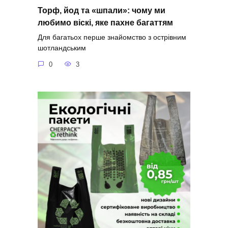
Торф, йод та «шпали»: чому ми
любимо віскі, яке пахне багаттям
Для багатьох перше знайомство з острівним
шотландським
0
3