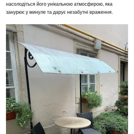
насолодіться його унікальною атмосферою, яка
занурює у минуле та дарує незабутні враження.