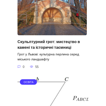
Скульптурний грот: мистецтво в
камені та історичні таємниці
Грот у Львові: культурна перлина серед
міського ландшафту
0
55
ОСВІТА