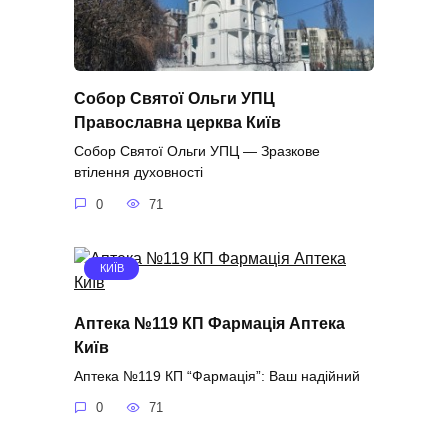
Собор Святої Ольги УПЦ
Православна церква Київ
Собор Святої Ольги УПЦ — Зразкове
втілення духовності
0
71
КИЇВ
Аптека №119 КП Фармація Аптека
Київ
Аптека №119 КП “Фармація”: Ваш надійний
0
71