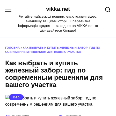
Перейти
vikka.net
до
вмісту
Читайте найсвіжіші новини, ексклюзивні відео,
аналітику та цікаві історії. Оперативна
інформація щодня — заходьте на VIKKA.net та
дізнавайтеся більше!
ГОЛОВНА
»
КАК ВЫБРАТЬ И КУПИТЬ ЖЕЛЕЗНЫЙ ЗАБОР: ГИД ПО
СОВРЕМЕННЫМ РЕШЕНИЯМ ДЛЯ ВАШЕГО УЧАСТКА
Как выбрать и купить
железный забор: гид по
современным решениям для
вашего участка
КИЇВ
НА ЧИТАННЯ
ПЕРЕГЛЯДІВ