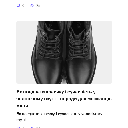
0
25
Як поєднати класику і сучасність у
чоловічому взутті: поради для мешканців
міста
Як поєднати класику і сучасність у чоловічому
взутті