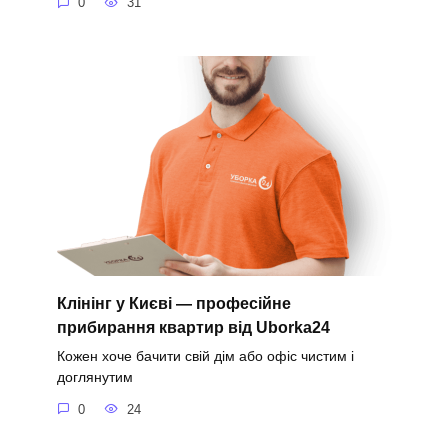
0
31
Клінінг у Києві — професійне
прибирання квартир від Uborka24
Кожен хоче бачити свій дім або офіс чистим і
доглянутим
0
24