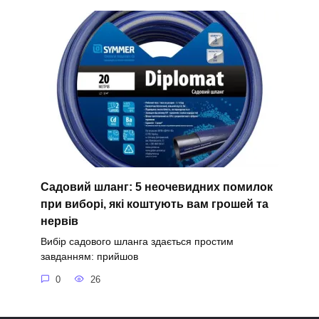
Садовий шланг: 5 неочевидних помилок
при виборі, які коштують вам грошей та
нервів
Вибір садового шланга здається простим
завданням: прийшов
0
26