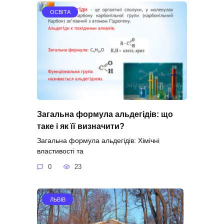
ОСВІТА
Загальна формула альдегідів: що
таке і як її визначити?
Загальна формула альдегідів: Хімічні
властивості та
0
23
ЛЬВІВ