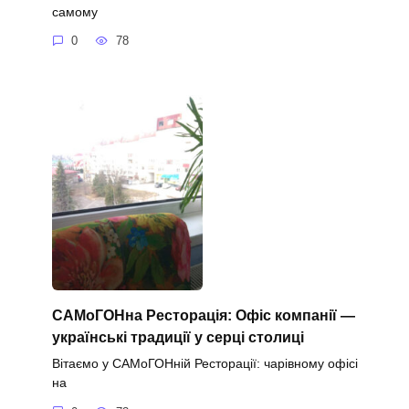
самому
0
78
САМоГОНна Ресторація: Офіс компанії —
українські традиції у серці столиці
Вітаємо у САМоГОНній Ресторації: чарівному офісі
на