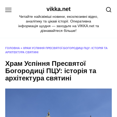
Перейти
vikka.net
до
вмісту
Читайте найсвіжіші новини, ексклюзивні відео,
аналітику та цікаві історії. Оперативна
інформація щодня — заходьте на VIKKA.net та
дізнавайтеся більше!
ГОЛОВНА
»
ХРАМ УСПІННЯ ПРЕСВЯТОЇ БОГОРОДИЦІ ПЦУ: ІСТОРІЯ ТА
АРХІТЕКТУРА СВЯТИНІ
Храм Успіння Пресвятої
Богородиці ПЦУ: історія та
архітектура святині