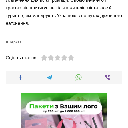
збагачення для всієї громади. Своєю величчю і
красою він притягує не тільки жителів міста, але й
туристів, які мандрують Україною в пошуках духовного
натхнення.
Церква
Оцініть статтю