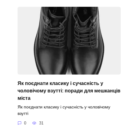
Як поєднати класику і сучасність у
чоловічому взутті: поради для мешканців
міста
Як поєднати класику і сучасність у чоловічому
взутті
0
31