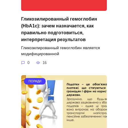
Гликозилированный гемоглобин
(HbA1c): зачем назначается, как
правильно подготовиться,
интерпретация результатов
Гликозилированный гемоглобин является
модифицированной
0
16
ПОРАДИ