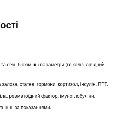
ості
та сечі, біохімічні параметри (гліколіз, ліпідний
алоза, статеві гормони, кортизол, інсулін, ПТГ.
тіла, ревматоїдний фактор, імуноглобуліни.
а інші за показаннями.