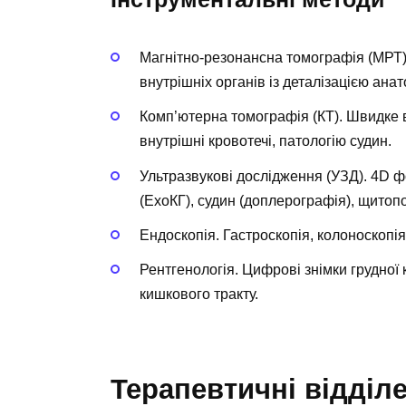
Магнітно-резонансна томографія (МРТ).
внутрішніх органів із деталізацією анато
Комп’ютерна томографія (КТ). Швидке ві
внутрішні кровотечі, патологію судин.
Ультразвукові дослідження (УЗД). 4D 
(ЕхоКГ), судин (доплерографія), щитопо
Ендоскопія. Гастроскопія, колоноскопія
Рентгенологія. Цифрові знімки грудної 
кишкового тракту.
Терапевтичні відділ