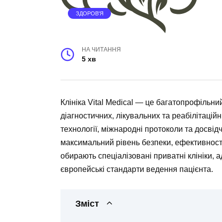
ЗДОРОВ'Я
НА ЧИТАННЯ
5 хв
Клініка Vital Medical — це багатопрофільн
діагностичних, лікувальних та реабілітацій
технології, міжнародні протоколи та досві
максимальний рівень безпеки, ефективності
обирають спеціалізовані приватні клініки, а
європейські стандарти ведення пацієнта.
Зміст