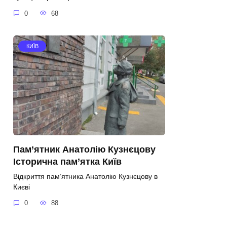
0
68
КИЇВ
Пам’ятник Анатолію Кузнєцову
Історична пам’ятка Київ
Відкриття пам’ятника Анатолію Кузнєцову в
Києві
0
88