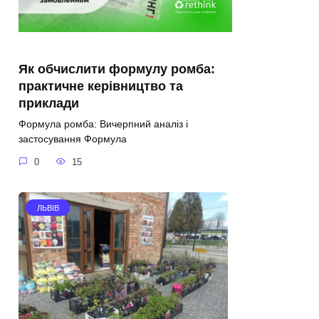
Як обчислити формулу ромба:
практичне керівництво та
приклади
Формула ромба: Вичерпний аналіз і
застосування Формула
0
15
ЛЬВІВ