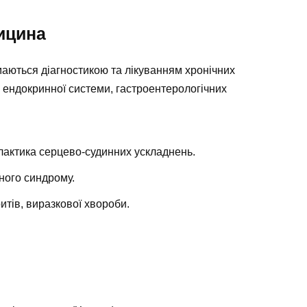
ицина
ймаються діагностикою та лікуванням хронічних
, ендокринної системи, гастроентерологічних
лактика серцево-судинних ускладнень.
чного синдрому.
ритів, виразкової хвороби.