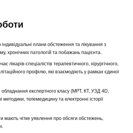
оботи
о індивідуальні плани обстеження та лікування з
му, хронічних патологій та побажань пацієнта.
є лікарів-спеціалістів терапевтичного, хірургічного,
ілітаційного профілю, які взаємодіють у рамках єдиної
о обладнання експертного класу (МРТ, КТ, УЗД 4D,
 методики, телемедицину та електронні історії
ти мають чітке уявлення про обсяги обстежень,
и.