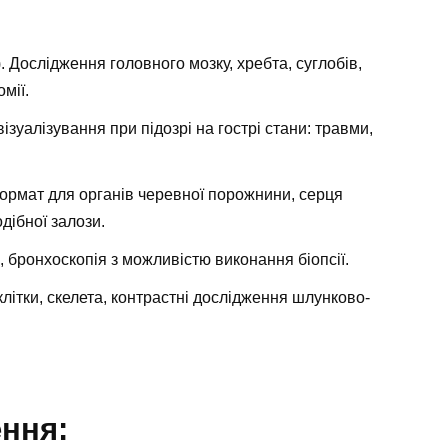
 Дослідження головного мозку, хребта, суглобів,
мії.
зуалізування при підозрі на гострі стани: травми,
формат для органів черевної порожнини, серця
дібної залози.
, бронхоскопія з можливістю виконання біопсії.
клітки, скелета, контрастні дослідження шлунково-
ення: