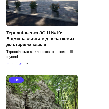
Тернопільська ЗОШ №10:
Відмінна освіта від початкових
до старших класів
Тернопільська загальноосвітня школа І-ІІІ
ступенів
0
52
ЛЬВІВ