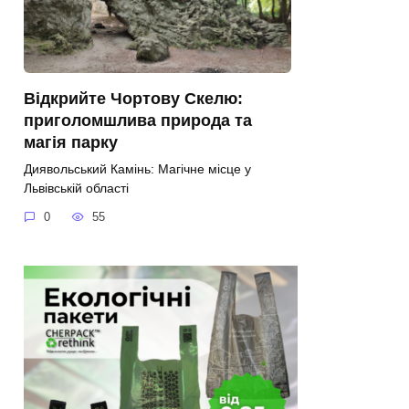
Відкрийте Чортову Скелю:
приголомшлива природа та
магія парку
Диявольський Камінь: Магічне місце у
Львівській області
0
55