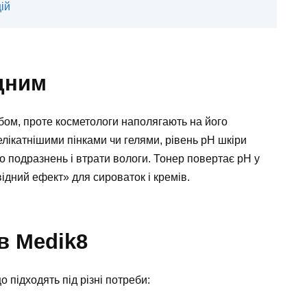
ій
дним
бом, проте косметологи наполягають на його
елікатнішими пінками чи гелями, рівень pH шкіри
о подразнень і втрати вологи. Тонер повертає pH у
ідний ефект» для сироваток і кремів.
в Medik8
о підходять під різні потреби: