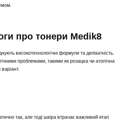
емом.
ги про тонери Medik8
днують високотехнологічні формули та делікатність.
гічними проблемами, такими як розацеа чи атопічна
 варіант.
тично так, але тоді шкіра втрачає важливий етап