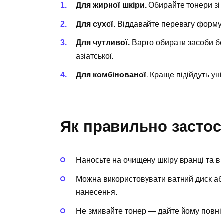
Для жирної шкіри.
Обирайте тонери зі
Для сухої.
Віддавайте перевагу формул
Для чутливої.
Варто обирати засоби бе
азіатської.
Для комбінованої.
Краще підійдуть ун
Як правильно застос
Наносьте на очищену шкіру вранці та в
Можна використовувати ватний диск а
нанесення.
Не змивайте тонер — дайте йому повні