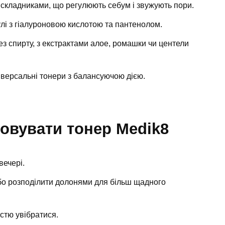
 складниками, що регулюють себум і звужують пори.
і з гіалуроновою кислотою та пантенолом.
з спирту, з екстрактами алое, ромашки чи центели
іверсальні тонери з балансуючою дією.
овувати тонер Medik8
вечері.
бо розподілити долонями для більш щадного
стю увібратися.