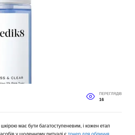
ПЕРЕГЛЯДІВ
16
 шкірою має бути багатоступеневим, і кожен етап
засобів у щоденному ритуалі є
тонер для обличчя