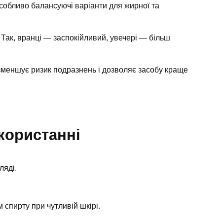
собливо балансуючі варіанти для жирної та
Так, вранці — заспокійливий, увечері — більш
зменшує ризик подразнень і дозволяє засобу краще
користанні
ляді.
 спирту при чутливій шкірі.