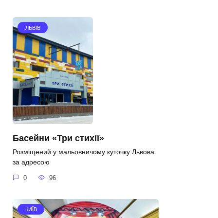
ЛЬВІВ
Басейни «Три стихії»
Розміщений у мальовничому куточку Львова
за адресою
0
96
КИЇВ