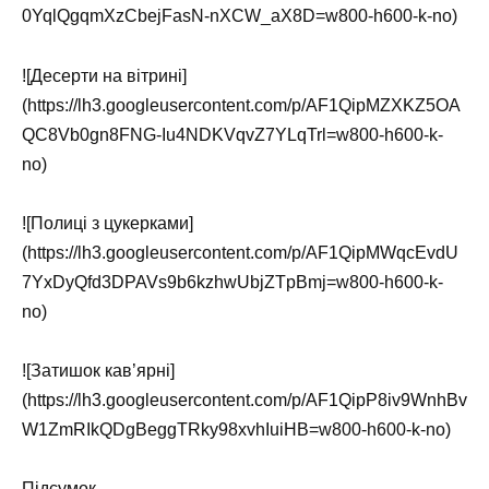
0YqlQgqmXzCbejFasN-nXCW_aX8D=w800-h600-k-no)
![Десерти на вітрині]
(https://lh3.googleusercontent.com/p/AF1QipMZXKZ5OA
QC8Vb0gn8FNG-Iu4NDKVqvZ7YLqTrl=w800-h600-k-
no)
![Полиці з цукерками]
(https://lh3.googleusercontent.com/p/AF1QipMWqcEvdU
7YxDyQfd3DPAVs9b6kzhwUbjZTpBmj=w800-h600-k-
no)
![Затишок кав’ярні]
(https://lh3.googleusercontent.com/p/AF1QipP8iv9WnhBv
W1ZmRIkQDgBeggTRky98xvhIuiHB=w800-h600-k-no)
Підсумок