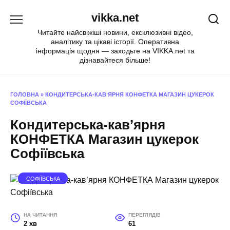
Перейти
vikka.net
до
вмісту
Читайте найсвіжіші новини, ексклюзивні відео,
аналітику та цікаві історії. Оперативна
інформація щодня — заходьте на VIKKA.net та
дізнавайтеся більше!
ГОЛОВНА
»
КОНДИТЕРСЬКА-КАВʼЯРНЯ КОНФЕТКА МАГАЗИН ЦУКЕРОК
СОФІЇВСЬКА
Кондитерська-кавʼярня
КОНФЕТКА Магазин цукерок
Софіївська
СОФІЇВСЬКА
НА ЧИТАННЯ
ПЕРЕГЛЯДІВ
2 хв
61