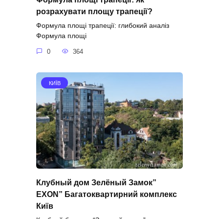
розрахувати площу трапеції?
Формула площі трапеції: глибокий аналіз
Формула площі
0
364
КИЇВ
Клубный дом Зелёный Замок”
EXON” Багатоквартирний комплекс
Київ