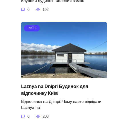
Клубний будинок “Зелений замок”
0
192
КИЇВ
Laznya na Dnipri Будинок для
відпочинку Київ
Відпочинок на Дніпрі: Чому варто відвідати
Laznya na
0
208