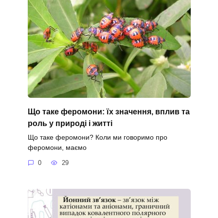
Що таке феромони: їх значення, вплив та
роль у природі і житті
Що таке феромони? Коли ми говоримо про
феромони, маємо
0
29