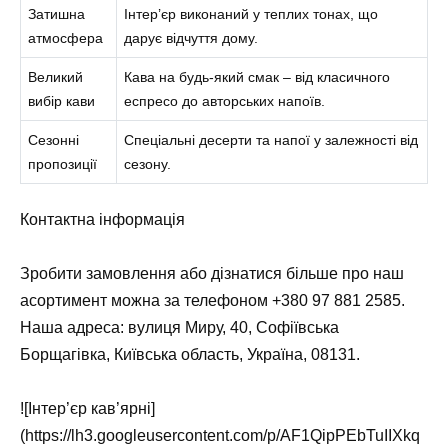
Затишна
Інтер’єр виконаний у теплих тонах, що
атмосфера
дарує відчуття дому.
Великий
Кава на будь-який смак – від класичного
вибір кави
еспресо до авторських напоїв.
Сезонні
Спеціальні десерти та напої у залежності від
пропозиції
сезону.
Контактна інформація
Зробити замовлення або дізнатися більше про наш
асортимент можна за телефоном +380 97 881 2585.
Наша адреса: вулиця Миру, 40, Софіївська
Борщагівка, Київська область, Україна, 08131.
![Інтер’єр кав’ярні]
(https://lh3.googleusercontent.com/p/AF1QipPEbTuIIXkq