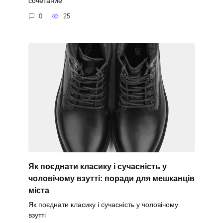
сочетание
0
25
Як поєднати класику і сучасність у
чоловічому взутті: поради для мешканців
міста
Як поєднати класику і сучасність у чоловічому
взутті