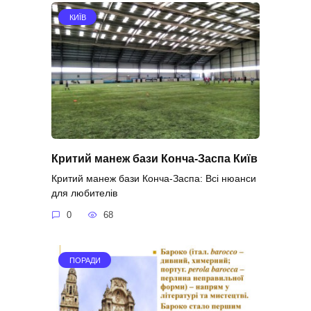
КИЇВ
Критий манеж бази Конча-Заспа Київ
Критий манеж бази Конча-Заспа: Всі нюанси
для любителів
0
68
ПОРАДИ