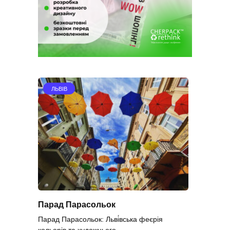
ЛЬВІВ
Парад Парасольок
Парад Парасольок: Льві́вська феєрія