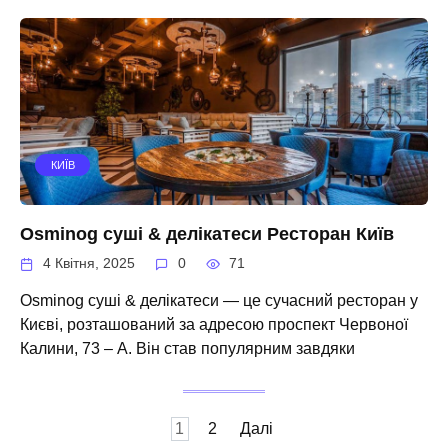
КИЇВ
Osminog суші & делікатеси Ресторан Київ
4 Квітня, 2025
0
71
Osminog суші & делікатеси — це сучасний ресторан у
Києві, розташований за адресою проспект Червоної
Калини, 73 – А. Він став популярним завдяки
Пагінація
1
2
Далі