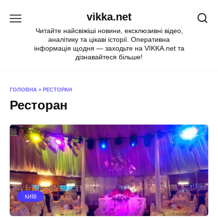
Перейти
vikka.net
до
вмісту
Читайте найсвіжіші новини, ексклюзивні відео,
аналітику та цікаві історії. Оперативна
інформація щодня — заходьте на VIKKA.net та
дізнавайтеся більше!
ГОЛОВНА
»
РЕСТОРАН
Ресторан
КИЇВ