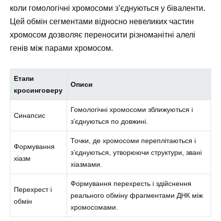
коли гомологічні хромосоми з’єднуються у біваленти.
Цей обмін сегментами відносно невеликих частин
хромосом дозволяє переносити різноманітні алелі
генів між парами хромосом.
Етапи
Описи
кросинговеру
Гомологічні хромосоми зближуються і
Синапсис
з’єднуються по довжині.
Точки, де хромосоми переплітаються і
Формування
з’єднуються, утворюючи структури, звані
хіазм
хіазмами.
Формування перехресть і здійснення
Перехрест і
реального обміну фрагментами ДНК між
обмін
хромосомами.