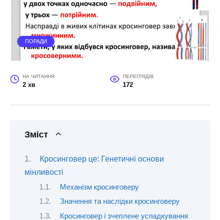
ПОРАДИ
НА ЧИТАННЯ
ПЕРЕГЛЯДІВ
2 хв
172
Зміст
Кросинговер це: Генетичні основи
мінливості
Механізм кросинговеру
Значення та наслідки кросинговеру
Кросинговер і зчеплене успадкування