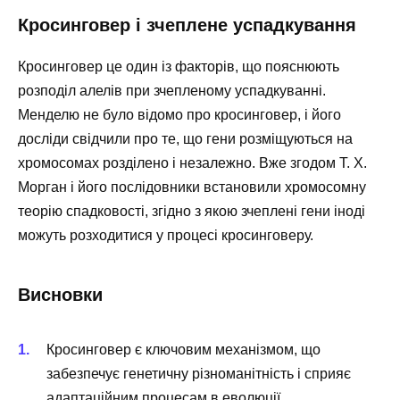
Кросинговер і зчеплене успадкування
Кросинговер це один із факторів, що пояснюють
розподіл алелів при зчепленому успадкуванні.
Менделю не було відомо про кросинговер, і його
досліди свідчили про те, що гени розміщуються на
хромосомах розділено і незалежно. Вже згодом Т. Х.
Морган і його послідовники встановили хромосомну
теорію спадковості, згідно з якою зчеплені гени іноді
можуть розходитися у процесі кросинговеру.
Висновки
Кросинговер є ключовим механізмом, що
забезпечує генетичну різноманітність і сприяє
адаптаційним процесам в еволюції.