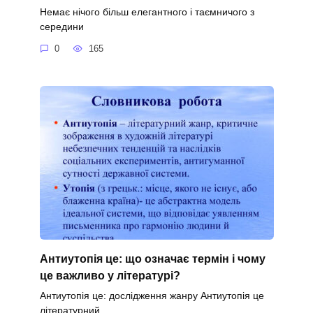
Немає нічого більш елегантного і таємничого з
середини
0
165
Антиутопія це: що означає термін і чому
це важливо у літературі?
Антиутопія це: дослідження жанру Антиутопія це
літературний