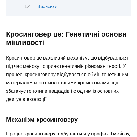
Висновки
Кросинговер це: Генетичні основи
мінливості
Кросинговер це важливий механізм, що відбувається
під час мейозу і сприяє генетичній різноманітності. У
процесі кросинговеру відбувається обмін генетичним
матеріалом між гомологічними хромосомами, що
збагачує генотипи нащадків і є одним із основних
двигунів еволюції.
Механізм кросинговеру
Процес кросинговеру відбувається у профазі I мейозу,