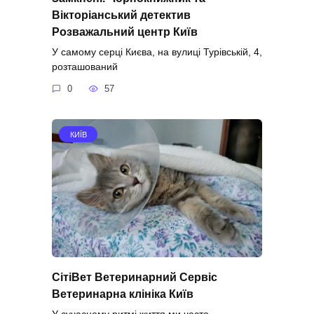
Вікторіанський детектив
Розважальний центр Київ
У самому серці Києва, на вулиці Турівській, 4,
розташований
0
57
КИЇВ
СітіВет Ветеринарний Сервіс
Ветеринарна клініка Київ
У сучасному ритмі життя ми часто