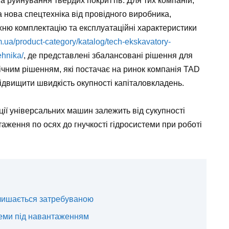
а руйнування твердих покриттів. Для тих компаній,
а нова спецтехніка від провідного виробника,
їхню комплектацію та експлуатаційні характеристики
m.ua/product-category/katalog/tech-ekskavatory-
ehnika/
, де представлені збалансовані рішення для
нічним рішенням, які постачає на ринок компанія TAD
підвищити швидкість окупності капіталовкладень.
ії універсальних машин залежить від сукупності
аження по осях до гнучкості гідросистеми при роботі
алишається затребуваною
теми під навантаженням