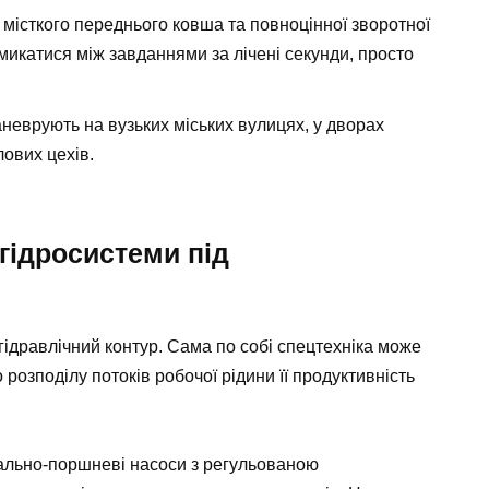
місткого переднього ковша та повноцінної зворотної
икатися між завданнями за лічені секунди, просто
еврують на вузьких міських вулицях, у дворах
ових цехів.
 гідросистеми під
гідравлічний контур. Сама по собі спецтехніка може
розподілу потоків робочої рідини її продуктивність
ально-поршневі насоси з регульованою