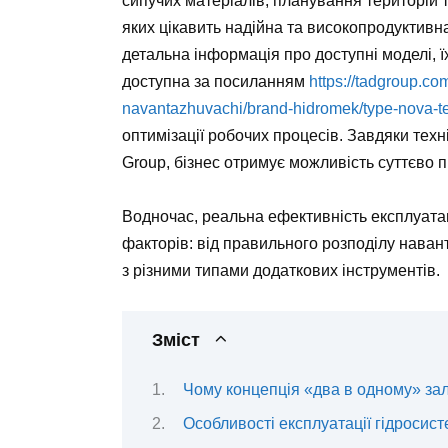
сипучих матеріалів, планування територій т
яких цікавить надійна та високопродуктивн
детальна інформація про доступні моделі, 
доступна за посиланням
https://tadgroup.co
navantazhuvachi/brand-hidromek/type-nova-t
оптимізації робочих процесів. Завдяки тех
Group, бізнес отримує можливість суттєво 
Водночас, реальна ефективність експлуатац
факторів: від правильного розподілу навант
з різними типами додаткових інструментів.
Зміст
Чому концепція «два в одному» з
Особливості експлуатації гідросис