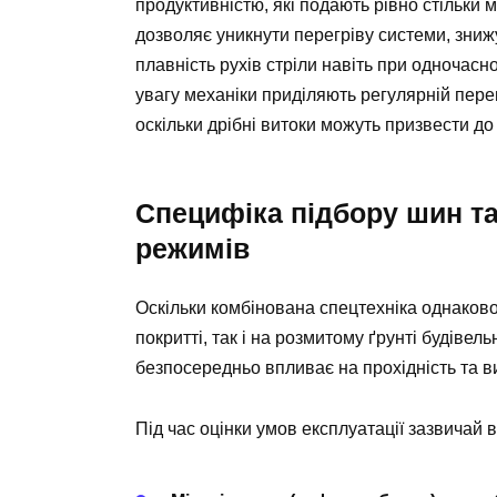
продуктивністю, які подають рівно стільки 
дозволяє уникнути перегріву системи, зниж
плавність рухів стріли навіть при одночас
увагу механіки приділяють регулярній перев
оскільки дрібні витоки можуть призвести до 
Специфіка підбору шин та
режимів
Оскільки комбінована спецтехніка однако
покритті, так і на розмитому ґрунті будіве
безпосередньо впливає на прохідність та в
Під час оцінки умов експлуатації зазвичай 