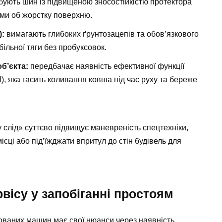
ують шин із підвищеною зносостійкістю протектора
ми об жорстку поверхню.
):
вимагають глибоких ґрунтозацепів та обов’язкового
ільної тяги без пробуксовок.
б’єкта:
передбачає наявність ефективної функції
ol), яка гасить коливання ковша під час руху та береже
 слід» суттєво підвищує маневреність спецтехніки,
сці або під’їжджати впритул до стін будівель для
вісу у запобіганні простоям
ованих машин має свої нюанси через наявність