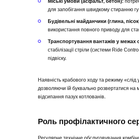
Міські умови (асфальт, бетон):
потреб
для запобігання швидкому стиранню гу
Будівельні майданчики (глина, пісок
використання повного приводу для стаб
Транспортування вантажів у межах о
стабілізації стріли (системи Ride Contr
підвіску.
Наявність крабового ходу та режиму «слід у
дозволяючи їй буквально розвертатися на мі
відсипання пазух котлованів.
Роль профілактичного сер
Регулярне технічне обслуговування комбін