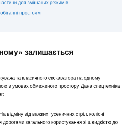
 частини для змішаних режимів
побіганні простоям
дному» залишається
увача та класичного екскаватора на одному
нною в умовах обмеженого простору. Дана спецтехніка
г:
На відміну від важких гусеничних стріл, колісні
я дорогами загального користування зі швидкістю до