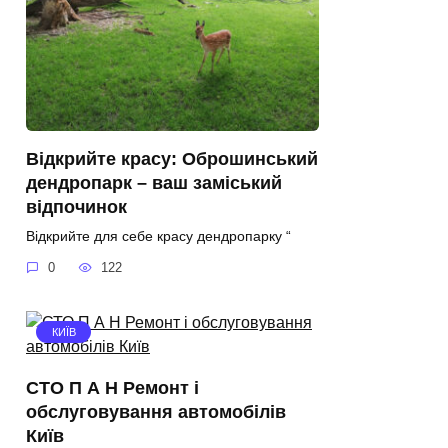
Відкрийте красу: Оброшинський
дендропарк – ваш заміський
відпочинок
Відкрийте для себе красу дендропарку “
0
122
КИЇВ
СТО П А Н Ремонт і
обслуговування автомобілів
Київ