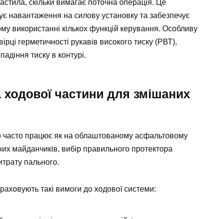
мастила, скільки вимагає поточна операція. Це
ує навантаження на силову установку та забезпечує
ному використанні кількох функцій керування. Особливу
ірці герметичності рукавів високого тиску (РВТ),
падіння тиску в контурі.
 ходової частини для змішаних
во часто працює як на облаштованому асфальтовому
льних майданчиків, вибір правильного протектора
итрату пального.
враховують такі вимоги до ходової системи: