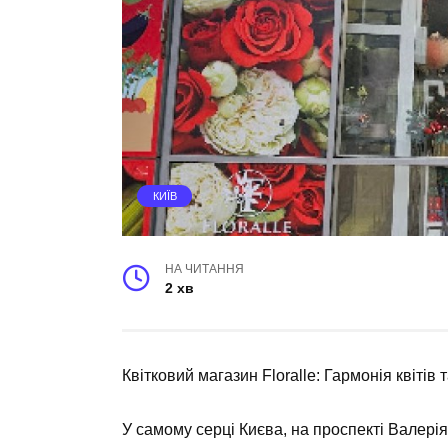
КИЇВ
НА ЧИТАННЯ
2 хв
Квітковий магазин Floralle: Гармонія квітів 
У самому серці Києва, на проспекті Валері