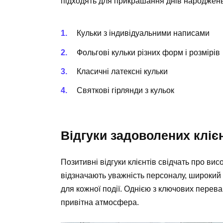
підходять для прикрашання днів народжень,
Кульки з індивідуальними написами
Фольгові кульки різних форм і розмірів
Класичні латексні кульки
Святкові гірлянди з кульок
Відгуки задоволених кліє
Позитивні відгуки клієнтів свідчать про висо
відзначають уважність персоналу, широкий 
для кожної події. Однією з ключових переваг
привітна атмосфера.