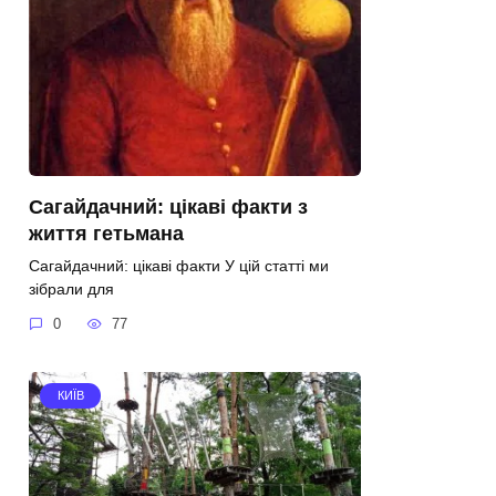
Сагайдачний: цікаві факти з
життя гетьмана
Сагайдачний: цікаві факти У цій статті ми
зібрали для
0
77
КИЇВ