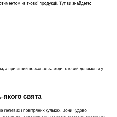
тиментом квіткової продукції. Тут ви знайдете:
ам, а привітний персонал завжди готовий допомогти у
ь-якого свята
 на
гелієвих і повітряних кульках
. Вони чудово