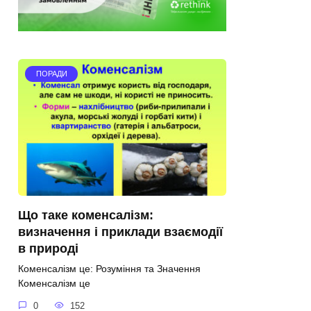
ПОРАДИ
Що таке коменсалізм:
визначення і приклади взаємодії
в природі
Коменсалізм це: Розуміння та Значення
Коменсалізм це
0
152