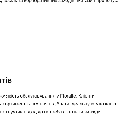
 весіль та корпоративних заходів. Магазин пропонує:
нтів
ку якість обслуговування у Floralle. Клієнти
асортимент та вміння підібрати ідеальну композицію
 є гнучкий підхід до потреб клієнтів та завжди