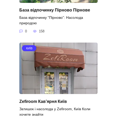
База відпочинку Пірново Пірнове
База відпочинку “Пірново”: Насолода
природою
0
158
КИЇВ
Zefiroom Кав’ярня Київ
Затишок і насолода у Zefiroom, Київ Коли
хочете знайти