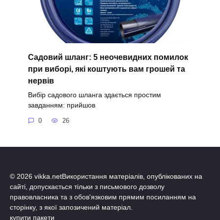
Садовий шланг: 5 неочевидних помилок
при виборі, які коштують вам грошей та
нервів
Вибір садового шланга здається простим
завданням: прийшов
0
26
© 2026 vikka.netВикористання матеріалів, опублікованих на
сайті, допускається тільки з письмового дозволу
правовласника та з обов'язковим прямим посиланням на
сторінку, з якої запозичений матеріал.
купити пакети