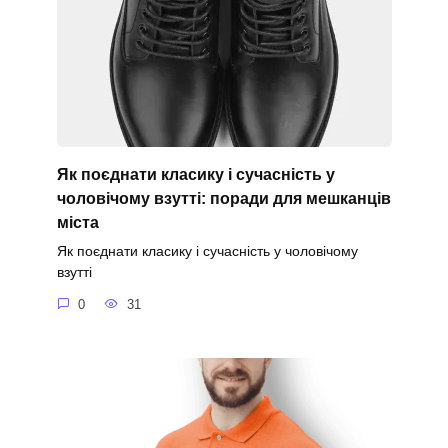
Як поєднати класику і сучасність у
чоловічому взутті: поради для мешканців
міста
Як поєднати класику і сучасність у чоловічому
взутті
0
31