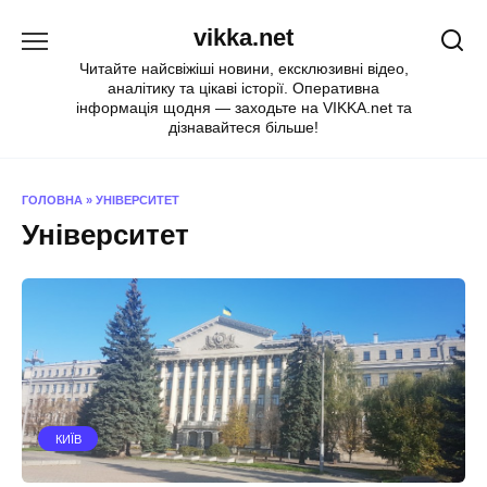
Перейти
vikka.net
до
вмісту
Читайте найсвіжіші новини, ексклюзивні відео,
аналітику та цікаві історії. Оперативна
інформація щодня — заходьте на VIKKA.net та
дізнавайтеся більше!
ГОЛОВНА
»
УНІВЕРСИТЕТ
Університет
КИЇВ