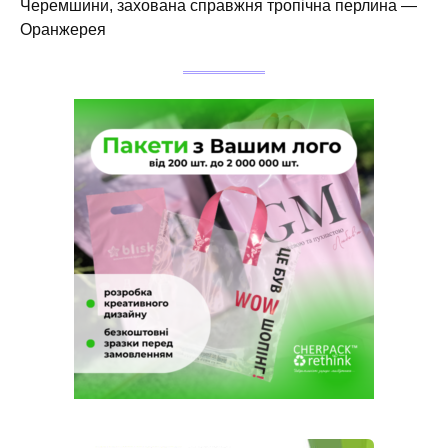
Черемшини, захована справжня тропічна перлина —
Оранжерея