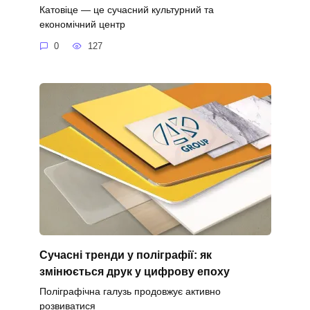
Катовіце — це сучасний культурний та
економічний центр
0
127
Сучасні тренди у поліграфії: як
змінюється друк у цифрову епоху
Поліграфічна галузь продовжує активно
розвиватися