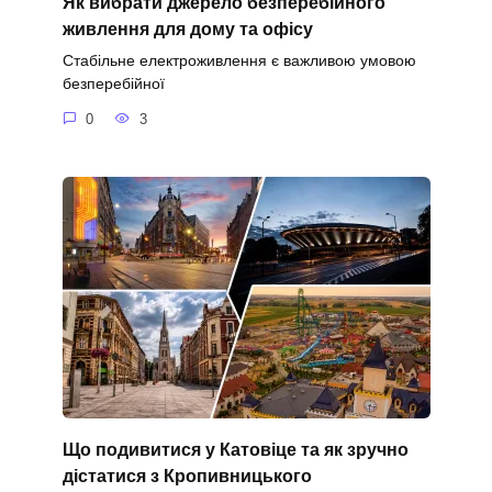
Як вибрати джерело безперебійного
живлення для дому та офісу
Стабільне електроживлення є важливою умовою
безперебійної
0
3
Що подивитися у Катовіце та як зручно
дістатися з Кропивницького