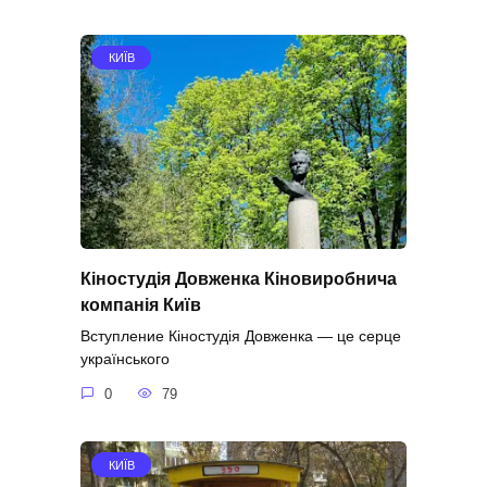
КИЇВ
Кіностудія Довженка Кіновиробнича
компанія Київ
Вступление Кіностудія Довженка — це серце
українського
0
79
КИЇВ