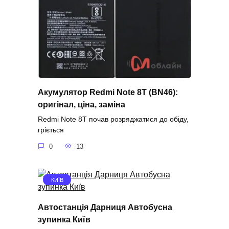
Акумулятор Redmi Note 8T (BN46):
оригінал, ціна, заміна
Redmi Note 8T почав розряджатися до обіду,
гріється
0
13
КИЇВ
Автостанція Дарниця Автобусна
зупинка Київ