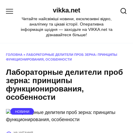
Перейти
vikka.net
до
вмісту
Читайте найсвіжіші новини, ексклюзивні відео,
аналітику та цікаві історії. Оперативна
інформація щодня — заходьте на VIKKA.net та
дізнавайтеся більше!
ГОЛОВНА
»
ЛАБОРАТОРНЫЕ ДЕЛИТЕЛИ ПРОБ ЗЕРНА: ПРИНЦИПЫ
ФУНКЦИОНИРОВАНИЯ, ОСОБЕННОСТИ
Лабораторные делители проб
зерна: принципы
функционирования,
особенности
НОВИНИ
НА ЧИТАННЯ