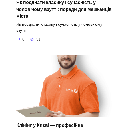
Як поєднати класику і сучасність у
чоловічому взутті: поради для мешканців
міста
Як поєднати класику і сучасність у чоловічому
взутті
0
31
Клінінг у Києві — професійне