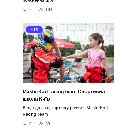
0
184
КИЇВ
MasterKart racing team Спортивна
школа Київ
Вступ до світу картингу разом з MasterKart
Racing Team
0
63