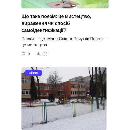
Що таке поезія: це мистецтво,
вираження чи спосіб
самоідентифікації?
Поезія — це: Магія Слів та Почуттів Поезія —
це мистецтво
0
23
ЛЬВІВ