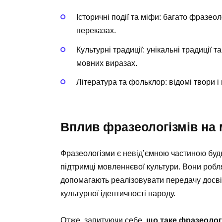
Історичні події та міфи: багато фразео
переказах.
Культурні традиції: унікальні традиції 
мовних виразах.
Література та фольклор: відомі твори і 
Вплив фразеологізмів на
Фразеологізми є невід’ємною частиною будь
підтримці мовленнєвої культури. Вони робл
допомагають реалізовувати передачу досві
культурної ідентичності народу.
Отже, запитуючи себе,
що таке фразеолог