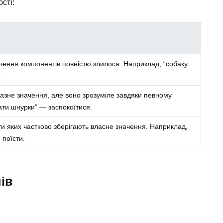
сті:
чення компонентів повністю злилося. Наприклад, “собаку
.
разне значення, але воно зрозуміле завдяки певному
зати шнурки” — заспокоїтися.
и яких частково зберігають власне значення. Наприклад,
 поїсти.
ів