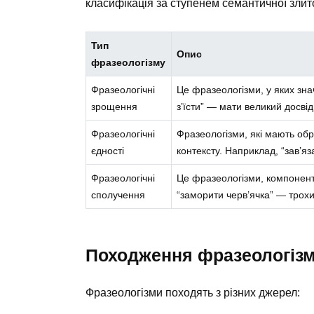
класифікація за ступенем семантичної злито
Тип
Опис
фразеологізму
Фразеологічні
Це фразеологізми, у яких зна
зрощення
з’їсти” — мати великий досвід
Фразеологічні
Фразеологізми, які мають об
єдності
контексту. Наприклад, “зав’я
Фразеологічні
Це фразеологізми, компонент
сполучення
“заморити черв’ячка” — трохи
Походження фразеологізм
Фразеологізми походять з різних джерел: