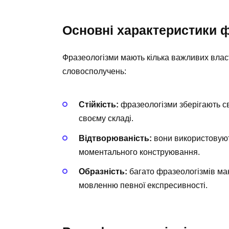
Основні характеристики ф
Фразеологізми мають кілька важливих власти
словосполучень:
Стійкість:
фразеологізми зберігають сво
своєму складі.
Відтворюваність:
вони використовують
моментального конструювання.
Образність:
багато фразеологізмів ма
мовленню певної експресивності.