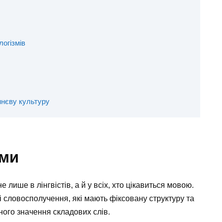
огізмів
ннєву культуру
зми
е лише в лінгвістів, а й у всіх, хто цікавиться мовою.
 словосполучення, які мають фіксовану структуру та
ьного значення складових слів.