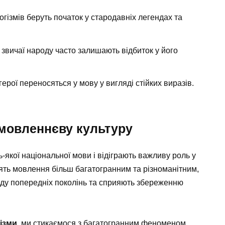
логізмів беруть початок у стародавніх легендах та
та звичаї народу часто залишають відбиток у його
герої переносяться у мову у вигляді стійких виразів.
 мовленнєву культуру
-якої національної мови і відіграють важливу роль у
ять мовлення більш багатогранним та різноманітним,
ду попередніх поколінь та сприяють збереженню
ізми
, ми стикаємося з багатогранним феноменом,