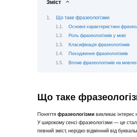
Зміст
Що таке фразеологізми
Основні характеристики фразеол
Роль фразеологізмів у мові
Класифікація фразеологізмів
Походження фразеологізмів
Вплив фразеологізмів на мовле
Що таке фразеологі
Поняття
фразеологізми
викликає інтерес н
У широкому сенсі фразеологізми — це сталі
певний зміст, нерідко відмінний від буквал