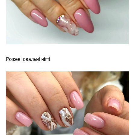
Рожеві овальні нігті