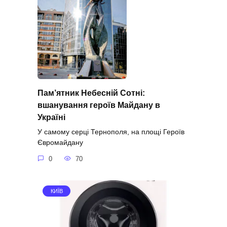
Пам’ятник Небесній Сотні:
вшанування героїв Майдану в
Україні
У самому серці Тернополя, на площі Героїв
Євромайдану
0
70
КИЇВ